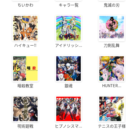
ちいかわ
キャラ一覧
鬼滅の刃
ハイキュー!!
アイドリッシ...
刀剣乱舞
暗殺教室
銀魂
HUNTER...
呪術廻戦
ヒプノシスマ...
テニスの王子様