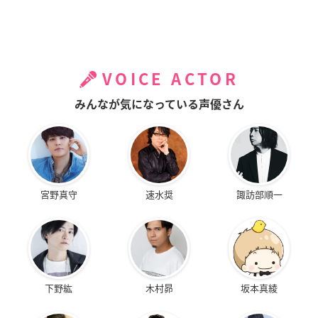
VOICE ACTOR
みんなが気になっている声優さん
宮野真守
速水奨
諏訪部順一
下野紘
木村昴
坂本真綾