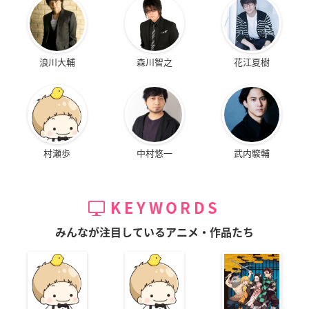
浪川大輔
森川智之
花江夏樹
村瀬歩
中村悠一
武内駿輔
KEYWORDS
みんなが注目しているアニメ・作品たち