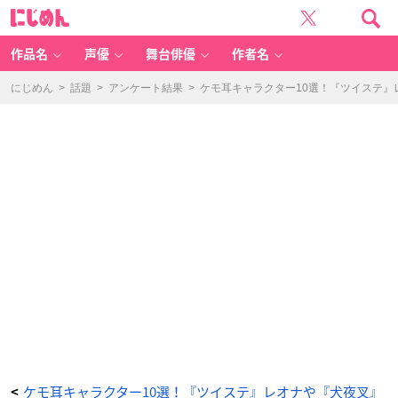
『F
に
at
じ
e/
め
G
ん
ra
n
作品名
声優
舞台俳優
作者名
d
O
rd
e
にじめん
>
話題
>
アンケート結果
>
ケモ耳キャラクター10選！『ツイステ
r』
タ
マ
モ
キ
ャ
ッ
ト
-
ア
ニ
メ
情
報
サ
イ
ト
に
じ
め
ん
ケモ耳キャラクター10選！『ツイステ』レオナや『犬夜叉』
<