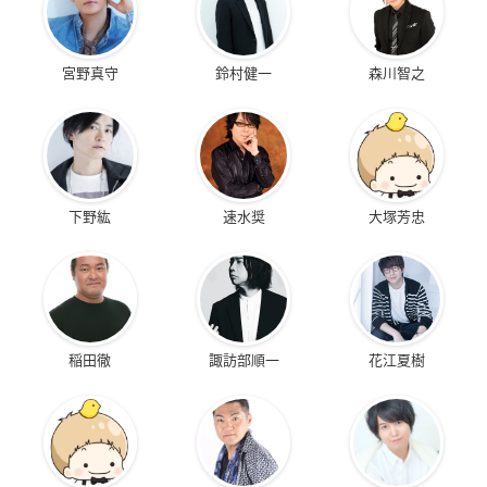
宮野真守
鈴村健一
森川智之
下野紘
速水奨
大塚芳忠
稲田徹
諏訪部順一
花江夏樹