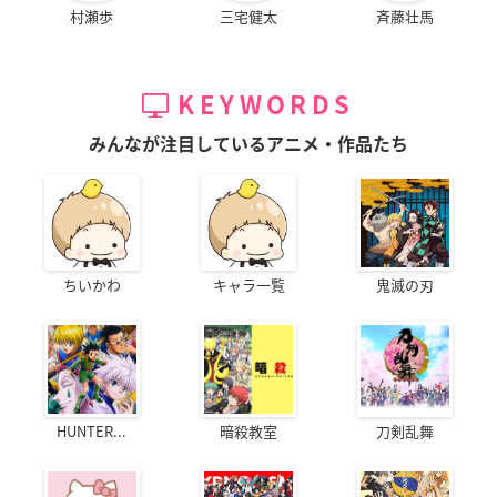
村瀬歩
三宅健太
斉藤壮馬
KEYWORDS
みんなが注目しているアニメ・作品たち
ちいかわ
キャラ一覧
鬼滅の刃
HUNTER...
暗殺教室
刀剣乱舞