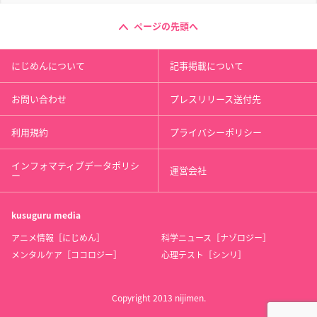
ページの先頭へ
にじめんについて
記事掲載について
お問い合わせ
プレスリリース送付先
利用規約
プライバシーポリシー
インフォマティブデータポリシ
運営会社
ー
kusuguru
media
アニメ情報［にじめん］
科学ニュース［ナゾロジー］
メンタルケア［ココロジー］
心理テスト［シンリ］
Copyright 2013 nijimen.