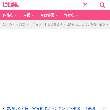
「成
に
功
じ
し
め
た
ん
と
思
作品名
声優
舞台俳優
作者名
う
実
写
化
にじめん
>
話題
>
【ライター】渡辺せせり
>
成功したと思う実写化作品ランキ
作
品
ラ
ン
キ
ン
グ」
第
6
位
は
『怪
物
く
ん』
-
ア
ニ
メ
情
報
サ
イ
ト
に
じ
め
ん
成功したと思う実写化作品ランキングTOP10！『銀魂』『デ
<