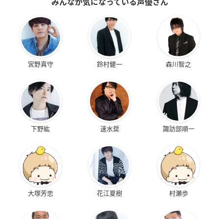
みんなが気になっている声優さん
宮野真守
鈴村健一
森川智之
下野紘
速水奨
諏訪部順一
大塚芳忠
花江夏樹
村瀬歩