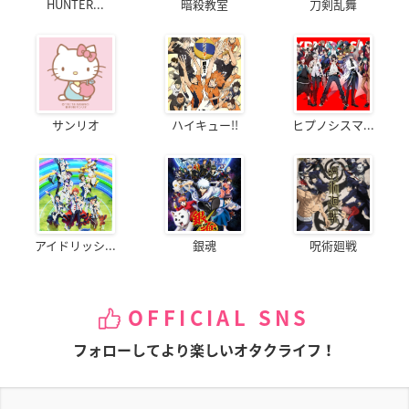
HUNTER...
暗殺教室
刀剣乱舞
サンリオ
ハイキュー!!
ヒプノシスマ...
アイドリッシ...
銀魂
呪術廻戦
OFFICIAL SNS
フォローしてより楽しいオタクライフ！