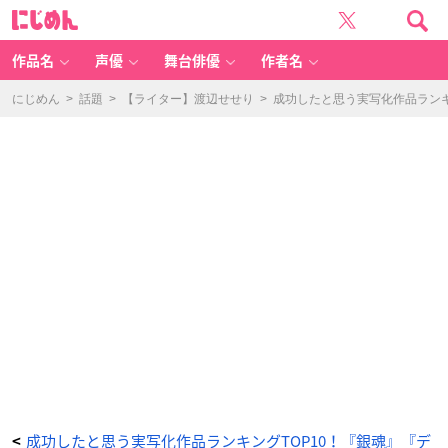
「成
に
功
じ
し
め
た
ん
と
思
作品名
声優
舞台俳優
作者名
う
実
写
化
にじめん
>
話題
>
【ライター】渡辺せせり
>
成功したと思う実写化作品ランキ
作
品
ラ
ン
キ
ン
グ」
第
3
位
『東
京
リ
ベ
ン
ジ
ャ
ー
ズ』
-
ア
ニ
メ
情
報
サ
イ
ト
に
じ
め
ん
成功したと思う実写化作品ランキングTOP10！『銀魂』『デ
<