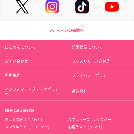
ページの先頭へ
にじめんについて
記事掲載について
お問い合わせ
プレスリリース送付先
利用規約
プライバシーポリシー
インフォマティブデータポリシ
運営会社
ー
kusuguru
media
アニメ情報［にじめん］
科学ニュース［ナゾロジー］
メンタルケア［ココロジー］
心理テスト［シンリ］