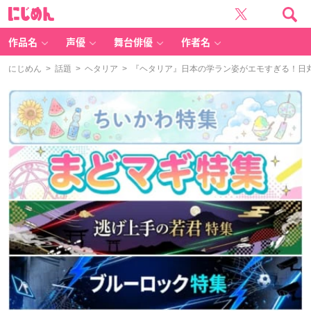
に
じ
め
ん
作品名
声優
舞台俳優
作者名
にじめん
>
話題
>
ヘタリア
> 『ヘタリア』日本の学ラン姿がエモすぎる！日