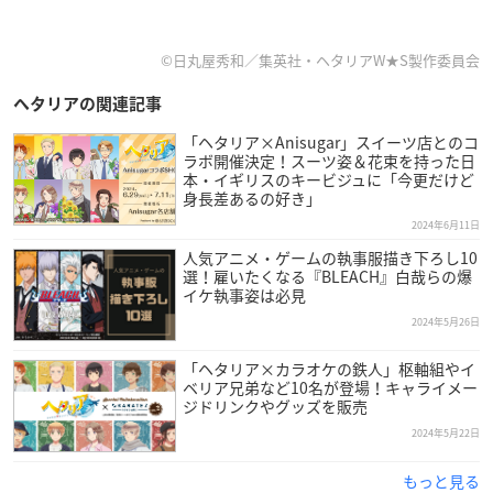
©日丸屋秀和／集英社・ヘタリアW★S製作委員会
ヘタリアの関連記事
「ヘタリア×Anisugar」スイーツ店とのコ
ラボ開催決定！スーツ姿＆花束を持った日
本・イギリスのキービジュに「今更だけど
身長差あるの好き」
2024年6月11日
人気アニメ・ゲームの執事服描き下ろし10
選！雇いたくなる『BLEACH』白哉らの爆
イケ執事姿は必見
2024年5月26日
「ヘタリア×カラオケの鉄人」枢軸組やイ
ベリア兄弟など10名が登場！キャライメー
ジドリンクやグッズを販売
2024年5月22日
もっと見る