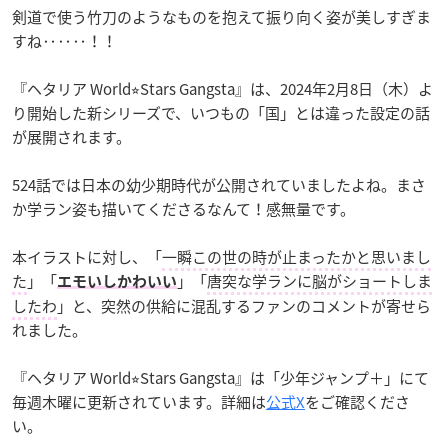
剣道で使う竹刀のようなものを抱えて振り向く姿が美しすぎま
すね‥‥‥！！
『ヘタリア World⭐︎Stars Gangsta』は、2024年2月8日（木）よ
り開始した新シリーズで、いつもの「国」とは違った設定の話
が展開されます。
524話では日本の幼少期時代が公開されていましたよね。まさ
か学ラン姿も描いてくださるなんて！感無量です。
本イラストに対し、「
一瞬この世の時が止まったかと思いまし
た
」「
」「
唐突な学ランに脳がショートしま
エモいしかわいい
したわ
」と、突然の供給に混乱するファンのコメントが寄せら
れました。
『ヘタリア World⭐︎Stars Gangsta』は「少年ジャンプ＋」にて
毎週木曜に更新されています。詳細は
公式X
をご確認くださ
い。