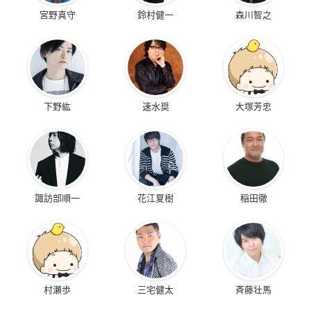
宮野真守
鈴村健一
森川智之
下野紘
速水奨
大塚芳忠
諏訪部順一
花江夏樹
稲田徹
村瀬歩
三宅健太
斉藤壮馬