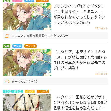
話題
アニメ
マンガ
ニュース
ジオシティーズ終了で『ヘタリ
ア』本家サイト「キタユメ。」
が見られなくなってしまう？フ
ァンからは不安の声も
17コメント
キタユメ。まるまる書籍化して欲しいなー
話題
マンガ
ニュース
『ヘタリア』本家サイト「キタ
ユメ。」が移転開始！第1話やお
まけの日本漫画が日丸屋先生の
ブログに掲載！
12コメント
良かったよ( ；∀；)
オタ活・推し活
グッズ
ニュース
『ヘタリア』国花などがデザイ
ンされたオシャレな腕時計8種が
登場！個性を詰め込んだモチー