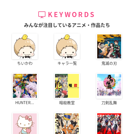
KEYWORDS
みんなが注目しているアニメ・作品たち
ちいかわ
キャラ一覧
鬼滅の刃
HUNTER...
暗殺教室
刀剣乱舞