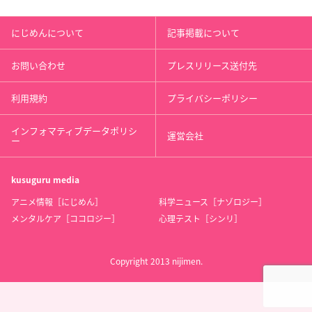
にじめんについて
記事掲載について
お問い合わせ
プレスリリース送付先
利用規約
プライバシーポリシー
インフォマティブデータポリシ
運営会社
ー
kusuguru
media
アニメ情報［にじめん］
科学ニュース［ナゾロジー］
メンタルケア［ココロジー］
心理テスト［シンリ］
Copyright 2013 nijimen.