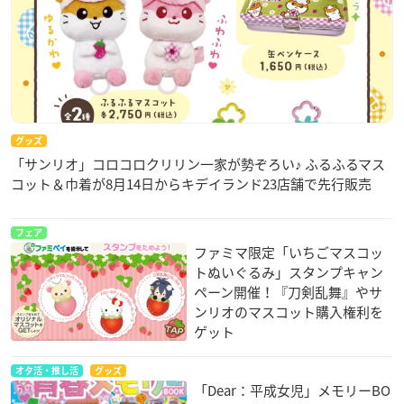
グッズ
「サンリオ」コロコロクリリン一家が勢ぞろい♪ ふるふるマス
コット＆巾着が8月14日からキデイランド23店舗で先行販売
フェア
ファミマ限定「いちごマスコッ
トぬいぐるみ」スタンプキャン
ペーン開催！『刀剣乱舞』やサ
ンリオのマスコット購入権利を
ゲット
オタ活・推し活
グッズ
「Dear：平成女児」メモリーBO