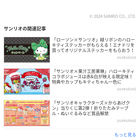
© 2024 SANRIO CO., LTD.
サンリオの関連記事
「ローソン×サンリオ」緑リボンのハロー
キティステッカーがもらえる！エナドリを
買ってオリジナルステッカーをもらおう！
2024年5月29日
「サンリオ×果汁工房果琳」ハローキティ
コラボジュースは赤&白が映える限定味！
特典やカップもキティちゃん一色に
2024年5月29日
「サンリオキャラクターズ×からあげク
ン」当りくじ第2弾！折りたたみテーブ
ル・ぬいぐるみなど賞品解禁
2024年6月04日
もっと見る