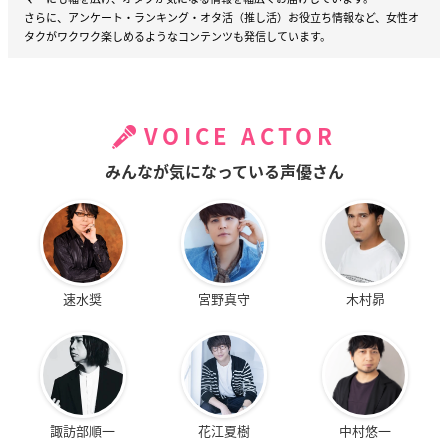
さらに、アンケート・ランキング・オタ活（推し活）お役立ち情報など、女性オ
タクがワクワク楽しめるようなコンテンツも発信しています。
VOICE ACTOR
みんなが気になっている声優さん
速水奨
宮野真守
木村昴
諏訪部順一
花江夏樹
中村悠一