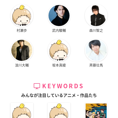
村瀬歩
武内駿輔
森川智之
浪川大輔
坂本真綾
斉藤壮馬
KEYWORDS
みんなが注目しているアニメ・作品たち