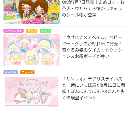
OKが7月7日発売！まめゴマ・お
茶犬・ウサハナら懐かしキャラ
のシール帳が登場
ファッション
グッズ
フェア
「ウサハナ×アベイル」ベビー
アートグッズが8月1日に発売！
着ぐるみ姿のダイカットクッシ
ョン＆お顔ポーチが尊い
イベント
ニュース
『サンリオ』チアリステイルズ
と一緒にいっぽ展が8月11日に開
催！ぼんぼんりぼんら4にんと歩
く体験型イベント