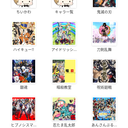
ちいかわ
キャラ一覧
鬼滅の刃
ハイキュー!!
アイドリッシ...
刀剣乱舞
銀魂
暗殺教室
呪術廻戦
ヒプノシスマ...
忍たま乱太郎
あんさんぶる...