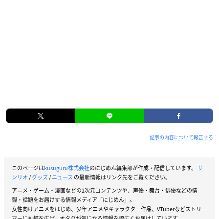
記事の内容について報告する
このページは
kusuguru株式会社
のにじめん編集部が作成・配信しています。
サ
ンリオ
/
グッズ
/
ニュース
の最新情報はリンク先をご覧ください。
アニメ・ゲーム・漫画などの2次元コンテンツや、声優・舞台・俳優などの情
報・話題をお届けする情報メディア「にじめん」。
女性向けアニメをはじめ、少年アニメやキャラクター作品、VTuberなどストリー
マーにも幅を広げ、オタクが気になる情報を幅広くお届けしています。