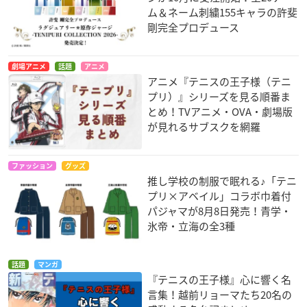
ム＆ネーム刺繍155キャラの許斐
剛完全プロデュース
劇場アニメ
話題
アニメ
アニメ『テニスの王子様（テニ
プリ）』シリーズを見る順番ま
とめ！TVアニメ・OVA・劇場版
が見れるサブスクを網羅
ファッション
グッズ
推し学校の制服で眠れる♪「テニ
プリ×アベイル」コラボ巾着付
パジャマが8月8日発売！青学・
氷帝・立海の全3種
話題
マンガ
『テニスの王子様』心に響く名
言集！越前リョーマたち20名の