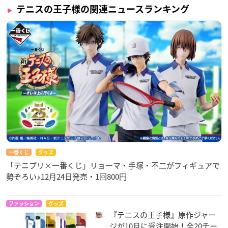
テニスの王子様の関連ニュースランキング
一番くじ
グッズ
「テニプリ×一番くじ」リョーマ・手塚・不二がフィギュアで
勢ぞろい♪12月24日発売・1回800円
ファッション
グッズ
『テニスの王子様』原作ジャー
ジが10月に受注開始！全20チー