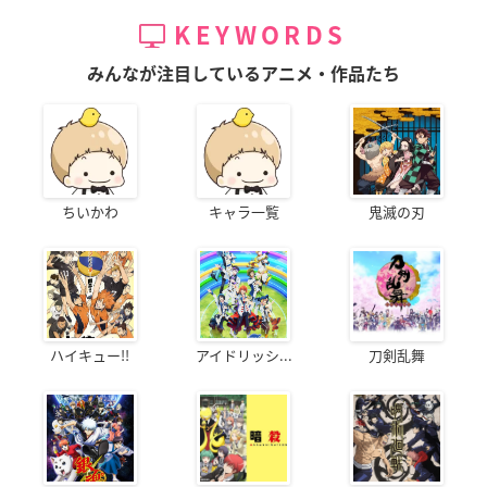
KEYWORDS
みんなが注目しているアニメ・作品たち
ちいかわ
キャラ一覧
鬼滅の刃
ハイキュー!!
アイドリッシ...
刀剣乱舞