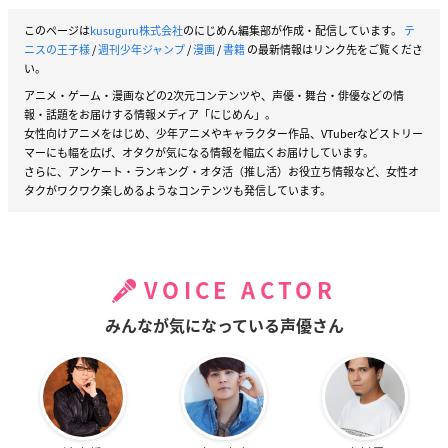
このページは
kusuguru株式会社
のにじめん編集部が作成・配信しています。
テ
ニスの王子様
/
週刊少年ジャンプ
/
漫画
/
書籍
の最新情報はリンク先をご覧くださ
い。
アニメ・ゲーム・漫画などの2次元コンテンツや、声優・舞台・俳優などの情
報・話題をお届けする情報メディア「にじめん」。
女性向けアニメをはじめ、少年アニメやキャラクター作品、VTuberなどストリー
マーにも幅を広げ、オタクが気になる情報を幅広くお届けしています。
さらに、アンケート・ランキング・オタ活（推し活）お役立ち情報など、女性オ
タクがワクワク楽しめるようなコンテンツも発信しています。
VOICE ACTOR
みんなが気になっている声優さん