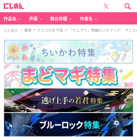
に
じ
め
ん
作品名
声優
舞台俳優
作者名
にじめん
>
書籍
>
テニスの王子様
> 『テニプリ』究極のソロブック“、テニ