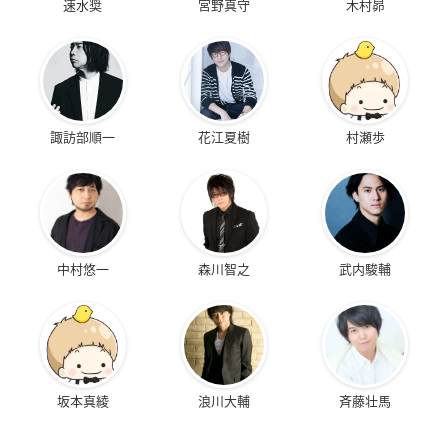
速水奨
宮野真守
木村昴
諏訪部順一
花江夏樹
村瀬歩
中村悠一
森川智之
武内駿輔
坂本真綾
浪川大輔
斉藤壮馬