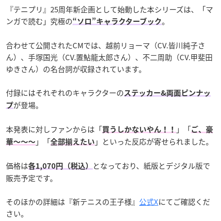
『テニプリ』25周年新企画として始動した本シリーズは、「マ
ンガで読む」究極の
。
“ソロ”キャラクターブック
合わせて公開されたCMでは、越前リョーマ（CV.皆川純子さ
ん）、手塚国光（CV.置鮎龍太郎さん）、不二周助（CV.甲斐田
ゆきさん）の名台詞が収録されています。
付録にはそれぞれのキャラクターの
ステッカー&両面ピンナッ
が登場。
プ
本発表に対しファンからは「
」「
買うしかないやん！！
ご、豪
」「
」といった反応が寄せられました。
華〜〜〜
全部揃えたい
価格は
となっており、紙版とデジタル版で
各1,070円（税込）
販売予定です。
そのほかの詳細は『新テニスの王子様』
公式X
にてご確認くだ
さい。