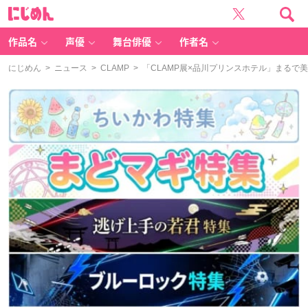
に
じ
め
ん
作品名
声優
舞台俳優
作者名
にじめん
>
ニュース
>
CLAMP
> 「CLAMP展×品川プリンスホテル」まる