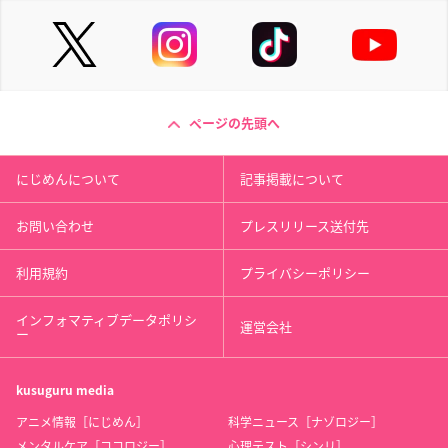
ページの先頭へ
にじめんについて
記事掲載について
お問い合わせ
プレスリリース送付先
利用規約
プライバシーポリシー
インフォマティブデータポリシ
運営会社
ー
kusuguru
media
アニメ情報［にじめん］
科学ニュース［ナゾロジー］
メンタルケア［ココロジー］
心理テスト［シンリ］