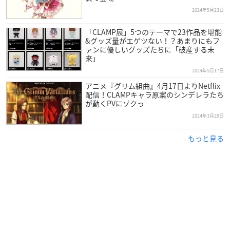
2024年5月23日
「CLAMP展」5つのテーマで23作品を堪能
&グッズ量がエゲツない！？あまりにもフ
ァンに優しいグッズたちに「破産する未
来」
2024年5月17日
アニメ『グリム組曲』4月17日よりNetflix
配信！CLAMPキャラ原案のシンデレラたち
が動くPVにゾクっ
2024年3月25日
もっと見る