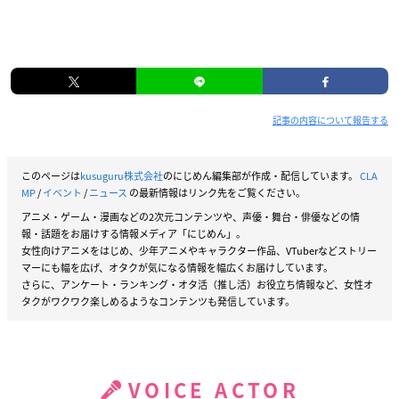
記事の内容について報告する
このページは
kusuguru株式会社
のにじめん編集部が作成・配信しています。
CLA
MP
/
イベント
/
ニュース
の最新情報はリンク先をご覧ください。
アニメ・ゲーム・漫画などの2次元コンテンツや、声優・舞台・俳優などの情
報・話題をお届けする情報メディア「にじめん」。
女性向けアニメをはじめ、少年アニメやキャラクター作品、VTuberなどストリー
マーにも幅を広げ、オタクが気になる情報を幅広くお届けしています。
さらに、アンケート・ランキング・オタ活（推し活）お役立ち情報など、女性オ
タクがワクワク楽しめるようなコンテンツも発信しています。
VOICE ACTOR