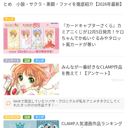
とめ 小狼・サクラ・黒鋼・ファイを徹底紹介【2026年最新】
グッズ
『カードキャプターさくら』カ
ミアニくじが12月5日発売！ケロ
ちゃんでかぬいぐるみやタロッ
ト風カードが尊い
アンケート
話題
マンガ
みんなが一番好きなCLAMP作品
を教えて！【アンケート】
9コメント
NHKで放送していたツバサ・クロニクルが私をアニメオタクにしてく
れたきっかけの作品です！…
ランキング
話題
マンガ
CLAMP人気漫画作品ランキング