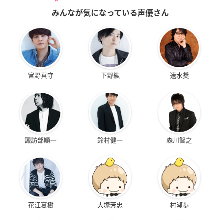
みんなが気になっている声優さん
宮野真守
下野紘
速水奨
諏訪部順一
鈴村健一
森川智之
花江夏樹
大塚芳忠
村瀬歩