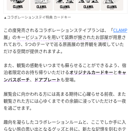
▲コラボレーションステイ特典 カードキー
この度発売されるコラボレーションステイプランは、「
CLAMP
展」の
キービジュアルを用いて装飾が施されたお部屋
が用意さ
れており、5つのテーマで巡る原画展の世界観を満喫していた
だける空間が提供されますよ。
また、観覧の感動をいつまでも蘇らせることができるよう、宿
泊者限定のお持ち帰りいただける
と
オリジナルカードキー
キャ
、
も登場。
ンバスポーチ
ドアプレート
展覧会に向かわれる方には高まる期待に心躍らせる前夜、また
観覧された方には心ゆくまでその余韻に浸っていただける一夜
を過ごせます。
趣向を凝らしたコラボレーションルームと、ここでしか手に入
らない旅の思い出となるグッズと共に、新たな記憶を刻むホテ