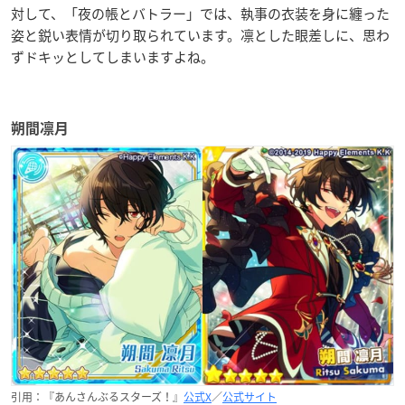
対して、「夜の帳とバトラー」では、執事の衣装を身に纏った
姿と鋭い表情が切り取られています。
凛とした眼差しに、思わ
ずドキッとしてしまいますよね。
朔間凛月
引用：『あんさんぶるスターズ！』
公式X
／
公式サイト