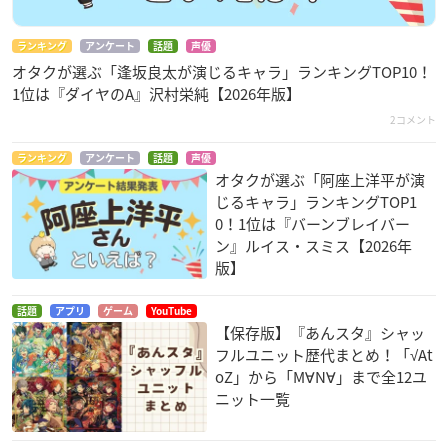
ランキング
アンケート
話題
声優
オタクが選ぶ「逢坂良太が演じるキャラ」ランキングTOP10！
1位は『ダイヤのA』沢村栄純【2026年版】
2コメント
ランキング
アンケート
話題
声優
オタクが選ぶ「阿座上洋平が演
じるキャラ」ランキングTOP1
0！1位は『バーンブレイバー
ン』ルイス・スミス【2026年
版】
話題
アプリ
ゲーム
YouTube
【保存版】『あんスタ』シャッ
フルユニット歴代まとめ！「√At
oZ」から「M∀N∀」まで全12ユ
ニット一覧