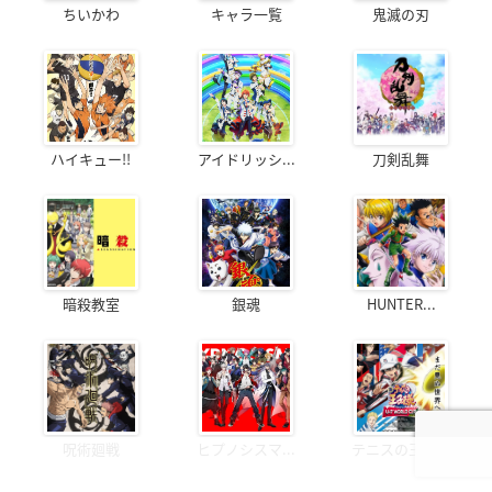
ちいかわ
キャラ一覧
鬼滅の刃
ハイキュー!!
アイドリッシ...
刀剣乱舞
暗殺教室
銀魂
HUNTER...
呪術廻戦
ヒプノシスマ...
テニスの王子様