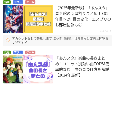
話題
アプリ
ゲーム
【2025年最新版】『あんスタ』
星奏館の部屋割りまとめ！ES1
年目〜2年目の変化・エスプリの
お部屋情報も◎
3コメント
アカウントなしで失礼します ぶっき（維吹）はマヨイと友也と同室ら
しいですよ
話題
アプリ
ゲーム
『あんスタ』楽曲の長さまと
め！ユニット別短い曲TOP5&効
率的な周回曲の見つけ方を解説
【2024年最新】