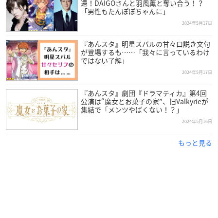
還！DAIGOさんと羽風薫と奪い合う！？
「男性もたんぽぽちゃんに」
2024年5月17日
『あんスタ』明星スバルの甘々口説き文句
が登場するも……「我々に言っているわけ
ではない了解」
2024年5月17日
『あんスタ』劇団『ドラマティカ』第4回
公演は“魔女とお菓子の家”、旧Valkyrieが
集結で「メンツやばくない！？」
2024年5月16日
もっと見る