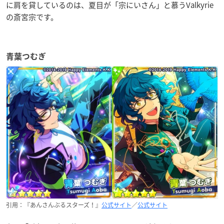
に肩を貸しているのは、夏目が「宗にいさん」と慕うValkyrie
の斎宮宗です。
青葉つむぎ
引用：『あんさんぶるスターズ！』
公式サイト
／
公式サイト