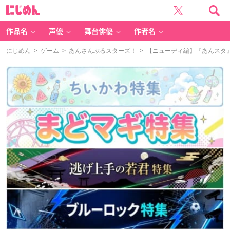
に
じ
め
ん
作品名
声優
舞台俳優
作者名
にじめん
>
ゲーム
>
あんさんぶるスターズ！
> 【ニューディ編】『あんスタ