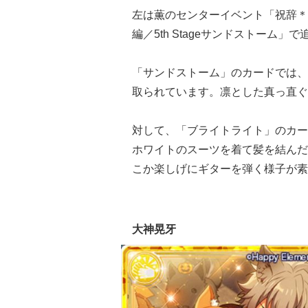
左は薫のセンターイベント「祝辞＊
編／5th Stageサンドストーム」
「サンドストーム」のカードでは、
取られています。
凛とした真っ直ぐ
対して、「ブライトライト」のカー
ホワイトのスーツを着て髪を結んだ
こか楽しげにギターを弾く様子が素
大神晃牙