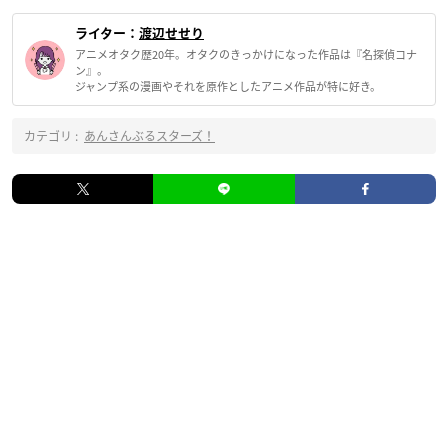
ライター：
渡辺せせり
アニメオタク歴20年。オタクのきっかけになった作品は『名探偵コナ
ン』。
ジャンプ系の漫画やそれを原作としたアニメ作品が特に好き。
カテゴリ :
あんさんぶるスターズ！