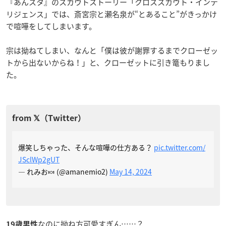
『あんスタ』のスカウトストーリー「クロススカウト・インテ
リジェンス」では、斎宮宗と瀬名泉が“とあること”がきっかけ
で喧嘩をしてしまいます。
宗は拗ねてしまい、なんと「僕は彼が謝罪するまでクローゼッ
トから出ないからね！」と、クローゼットに引き篭もりまし
た。
爆笑しちゃった、そんな喧嘩の仕方ある？
pic.twitter.com/
JSclWp2gUT
— れみお🍬 (@amanemio2)
May 14, 2024
なのに拗ね方可愛すぎん……？
19歳男性