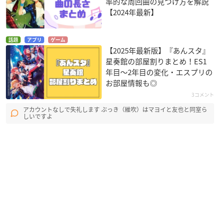
率的な周回曲の見つけ方を解説
【2024年最新】
話題
アプリ
ゲーム
【2025年最新版】『あんスタ』
星奏館の部屋割りまとめ！ES1
年目〜2年目の変化・エスプリの
お部屋情報も◎
3コメント
アカウントなしで失礼します ぶっき（維吹）はマヨイと友也と同室ら
しいですよ