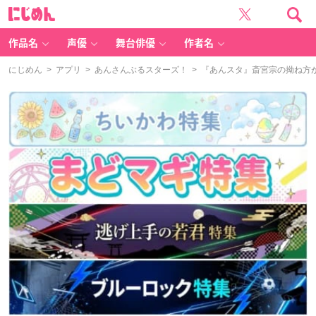
に
じ
め
ん
作品名
声優
舞台俳優
作者名
にじめん
>
アプリ
>
あんさんぶるスターズ！
> 『あんスタ』斎宮宗の拗ね方