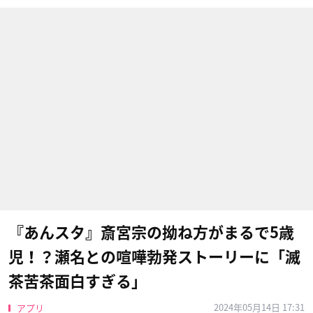
『あんスタ』斎宮宗の拗ね方がまるで5歳
児！？瀬名との喧嘩勃発ストーリーに「滅
茶苦茶面白すぎる」
2024年05月14日 17:31
アプリ