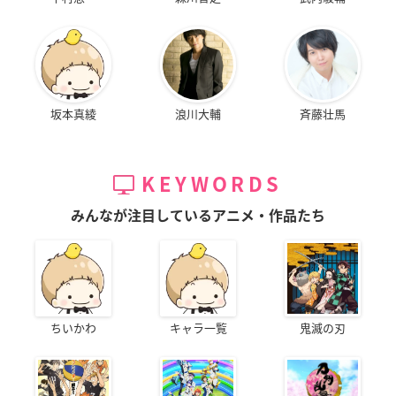
坂本真綾
浪川大輔
斉藤壮馬
KEYWORDS
みんなが注目しているアニメ・作品たち
ちいかわ
キャラ一覧
鬼滅の刃