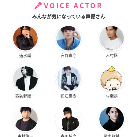
VOICE ACTOR
みんなが気になっている声優さん
速水奨
宮野真守
木村昴
諏訪部順一
花江夏樹
村瀬歩
中村悠一
森川智之
武内駿輔