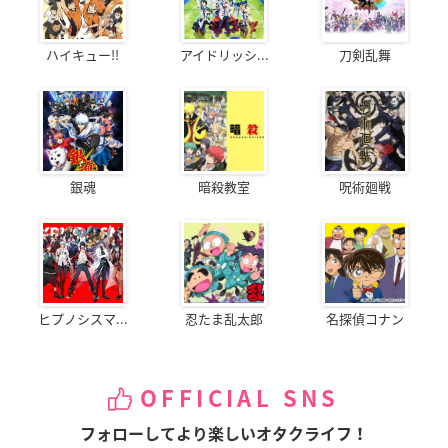
ハイキュー!!
アイドリッシ...
刀剣乱舞
銀魂
暗殺教室
呪術廻戦
ヒプノシスマ...
忍たま乱太郎
名探偵コナン
OFFICIAL SNS
フォローしてより楽しいオタクライフ！