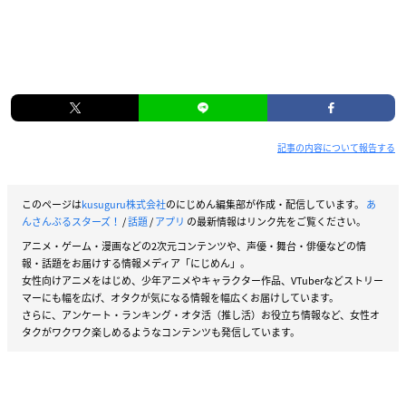
記事の内容について報告する
このページは
kusuguru株式会社
のにじめん編集部が作成・配信しています。
あ
んさんぶるスターズ！
/
話題
/
アプリ
の最新情報はリンク先をご覧ください。
アニメ・ゲーム・漫画などの2次元コンテンツや、声優・舞台・俳優などの情
報・話題をお届けする情報メディア「にじめん」。
女性向けアニメをはじめ、少年アニメやキャラクター作品、VTuberなどストリー
マーにも幅を広げ、オタクが気になる情報を幅広くお届けしています。
さらに、アンケート・ランキング・オタ活（推し活）お役立ち情報など、女性オ
タクがワクワク楽しめるようなコンテンツも発信しています。