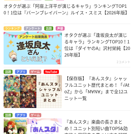
オタクが選ぶ「阿座上洋平が演じるキャラ」ランキングTOP1
0！1位は『バーンブレイバーン』ルイス・スミス【2026年版】
ランキング
アンケート
話題
声優
オタクが選ぶ「逢坂良太が演じ
るキャラ」ランキングTOP10！1
位は『ダイヤのA』沢村栄純【20
26年版】
2コメント
話題
アプリ
ゲーム
YouTube
【保存版】『あんスタ』シャッ
フルユニット歴代まとめ！「√At
oZ」から「M∀N∀」まで全12ユ
ニット一覧
話題
アプリ
ゲーム
『あんスタ』楽曲の長さまと
め！ユニット別短い曲TOP5&効