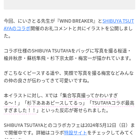
今回、にいさとる先生が『WIND BREAKER』と
SHIBUYA TSUT
AYAのコラボ
開催のお礼コメントと共にイラストを公開しまし
た。
コラボ仕様のSHIBUYA TSUTAYAをバッグに写真を撮る桜遥・
楡井秋彦・蘇枋隼飛・杉下京太郎・梅宮一が描かれています。
ぎこちなくピースする遥や、笑顔で写真を撮る梅宮などみんな
の仲の良さが伝わってきて可愛いですね。
本イラストに対し、Xでは「
集合写真撮ってかわいすぎ
る〜！
」「
杉下あああピースしてるっ
」「
TSUTAYAコラボ最高
すぎました！！
」といった反応が寄せられました。
SHIBUYA TSUTAYAとのコラボカフェは2024年5月12日（日）ま
で開催中です。詳細はコラボ
特設サイト
をチェックしてみてく