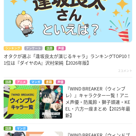
ランキング
アンケート
話題
声優
オタクが選ぶ「逢坂良太が演じるキャラ」ランキングTOP10！
1位は『ダイヤのA』沢村栄純【2026年版】
2コメント
話題
アニメ
マンガ
書籍
声優
『WIND BREAKER（ウィンブ
レ）』キャラクター一覧！アニ
メ声優・防風鈴・獅子頭連・KE
EL・六方一座まとめ【2025年最
新】
話題
マンガ
『WIND BREAKER（ウィンドブ