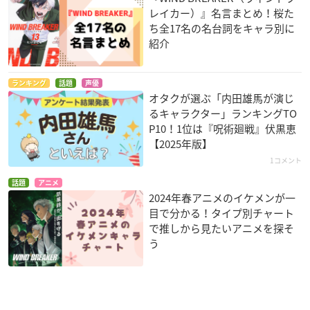
レイカー）』名言まとめ！桜た
ち全17名の名台詞をキャラ別に
紹介
ランキング
話題
声優
オタクが選ぶ「内田雄馬が演じ
るキャラクター」ランキングTO
P10！1位は『呪術廻戦』伏黒恵
【2025年版】
1コメント
話題
アニメ
2024年春アニメのイケメンが一
目で分かる！タイプ別チャート
で推しから見たいアニメを探そ
う