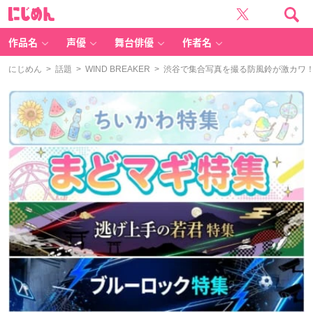
に
じ
め
ん
作品名
声優
舞台俳優
作者名
にじめん
>
話題
>
WIND BREAKER
> 渋谷で集合写真を撮る防風鈴が激カワ