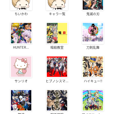
ちいかわ
キャラ一覧
鬼滅の刃
HUNTER...
暗殺教室
刀剣乱舞
サンリオ
ヒプノシスマ...
ハイキュー!!