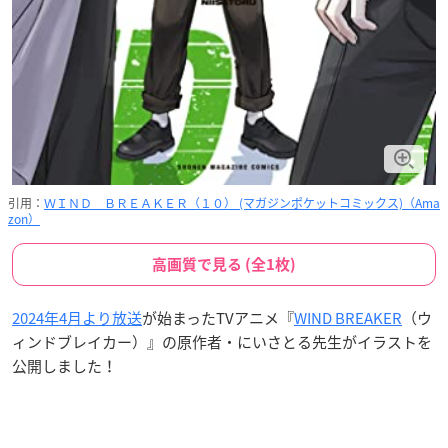
引用：
ＷＩＮＤ ＢＲＥＡＫＥＲ（１０） (マガジンポケットコミックス)（Ama
zon）
高画質で見る (全1枚)
2024年4月より放送
が始まったTVアニメ『
WIND BREAKER
（ウ
ィンドブレイカー）』の原作者・にいさとる先生がイラストを
公開しました！