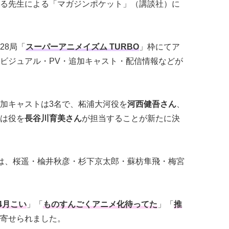
る先生による「マガジンポケット」（講談社）に
28局「
スーパーアニメイズム TURBO
」枠にてア
ビジュアル・PV・追加キャスト・配信情報などが
加キャストは3名で、柘浦大河役を
河⻄健吾さん
、
は役を
⻑谷川育美さん
が担当することが新たに決
は、桜遥・楡井秋彦・杉下京太郎・蘇枋隼飛・梅宮
4月こい
」「
ものすんごくアニメ化待ってた
」「
推
寄せられました。