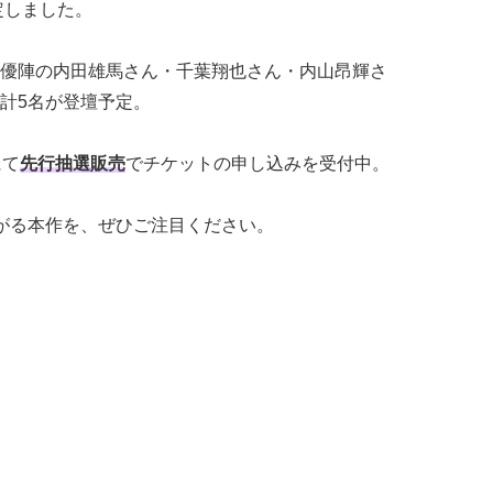
定しました。
優陣の内⽥雄⾺さん・千葉翔也さん・内⼭昂輝さ
計5名が登壇予定。
にて
先行抽選販売
でチケットの申し込みを受付中。
がる本作を、ぜひご注⽬ください。