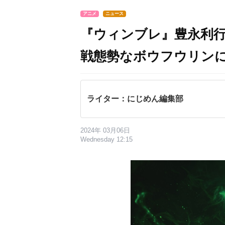
アニメ
ニュース
『ウィンブレ』豊永利
戦態勢なボウフウリンに
ライター：にじめん編集部
2024年 03月06日
Wednesday 12:15