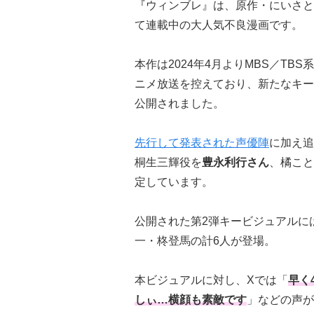
『ウィンブレ』は、原作・にいさと
て連載中の⼤⼈気不良漫画です。
本作は2024年4⽉よりMBS／TBS系
ニメ放送を控えており、新たなキー
公開されました。
先行して発表された声優陣
に加え追
桐生三輝役を
豊永利行さん
、橘こと
定しています。
公開された第2弾キービジュアルに
一・柊登馬の計6人が登場。
本ビジュアルに対し、Xでは「
早く
しぃ…横顔も素敵です
」などの声が