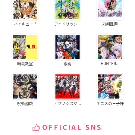
ハイキュー!!
アイドリッシ...
刀剣乱舞
暗殺教室
銀魂
HUNTER...
呪術廻戦
ヒプノシスマ...
テニスの王子様
OFFICIAL SNS