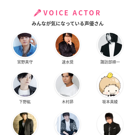
VOICE ACTOR
みんなが気になっている声優さん
宮野真守
速水奨
諏訪部順一
下野紘
木村昴
坂本真綾