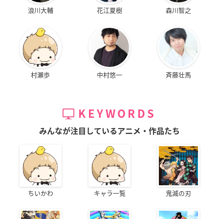
浪川大輔
花江夏樹
森川智之
村瀬歩
中村悠一
斉藤壮馬
KEYWORDS
みんなが注目しているアニメ・作品たち
ちいかわ
キャラ一覧
鬼滅の刃