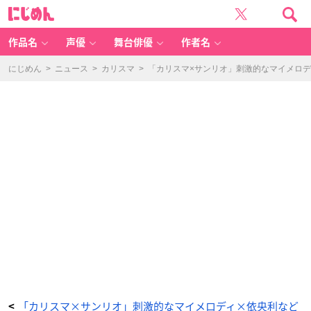
「カ
に
リ
じ
ス
め
マ
ん
×
サ
作品名
声優
舞台俳優
作者名
ン
リ
オ
キ
にじめん
>
ニュース
>
カリスマ
>
「カリスマ×サンリオ」刺激的なマイメロデ
ャ
ラ
ク
タ
ー
ズ」
湊
大
瀬
×
こ
ぎ
み
ゅ
ん
-
ア
ニ
メ
情
報
サ
イ
ト
に
じ
め
ん
「カリスマ×サンリオ」刺激的なマイメロディ×依央利など
<