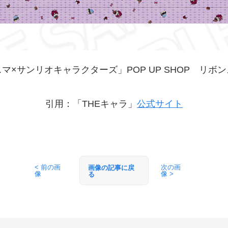
マ×サンリオキャラクターズ」POP UP SHOP リボ
引用：「THEキャラ」
公式サイト
< 前の画
次の画
画像の記事に戻
像
像 >
る