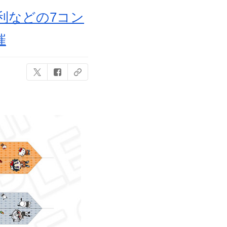
利などの7コン
催