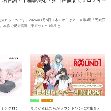
！名台詞・十種影法術・担当声優までプロフィー
ヒット作です。2026年1月8日（木）からはアニメ第3期「死滅回
。本作で呪術高専（東京校）の1年生と
フェア
ニュース
ーミングロン
まどか＆ほむらがラウンドワンに大集合♪