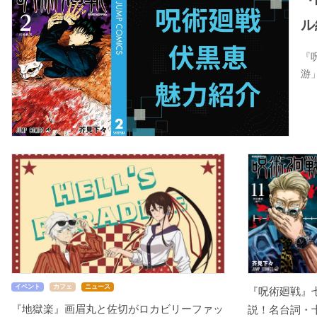
『
ル
『
游
イベント
カフェ
ニュース
『呪術廻戦』
『地獄楽』画眉丸と佐切がロカビリーファッ
説！名台詞・十