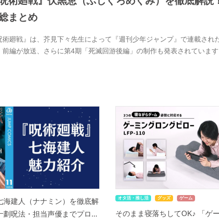
呪術廻戦』伏黒恵（ふしぐろめぐみ）を徹底解説
総まとめ
呪術廻戦』は、芥見下々先生によって『週刊少年ジャンプ』で連載された大
」前編が放送、さらに第4期「死滅回游後編」の制作も発表されています
オタ活・推し活
グッズ
ゲーム
七海建人（ナナミン）を徹底解
そのまま寝落ちしてOK♪ 「ゲ
劃呪法・担当声優までプロ...