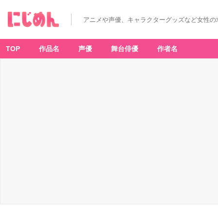
「カ
リ
ス
アニメや声優、キャラクターグッズなど女性の
マ
×
サ
ン
リ
TOP
作品名
声優
舞台俳優
作者名
オ
キ
ャ
ラ
ク
タ
ー
ズ」
P
O
P
U
P
S
H
O
P
リ
ボ
ン
ス
カ
ー
フ
-
ア
ニ
メ
情
報
サ
イ
ト
に