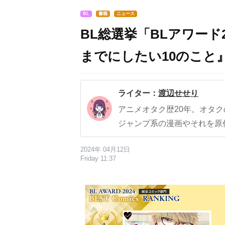
BL
書籍
ニュース
BL総選挙「BLアワード
までにしたい10のこと
ライター：
渡辺せせり
アニメオタク歴20年。オタ
ジャンプ系の漫画やそれを原
2024年 04月12日
Friday 11:37