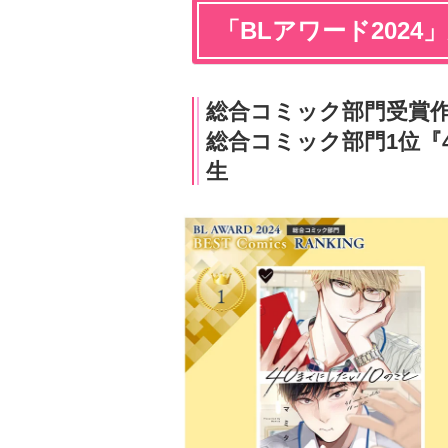
「BLアワード2024
総合コミック部門受賞
総合コミック部門1位『
生