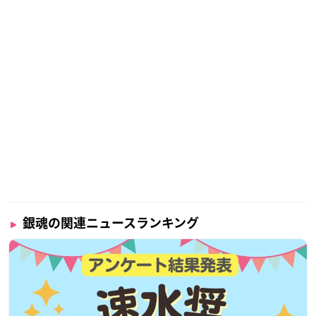
o/GBdEiKPKwP
続報をお楽しみに！(ATFES/F)
#gintama
#gt_pr
#アトフェ
ス
#花やしき
pic.twitter.com/enidcDnvxA
— 銀魂ぴーあーる (@GINTAMA_PR)
April 3, 2024
銀魂の関連ニュースランキング