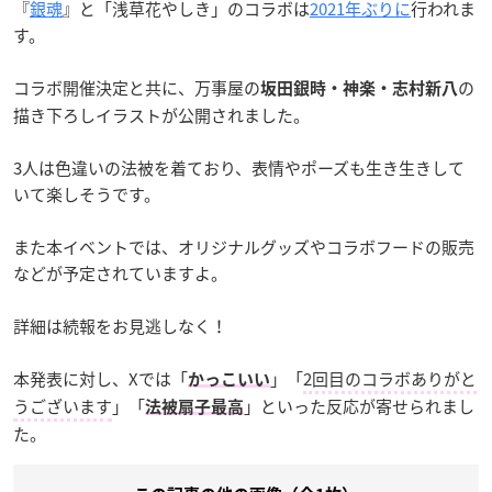
『
銀魂
』と「浅草花やしき」のコラボは
2021年ぶりに
行われま
す。
コラボ開催決定と共に、万事屋の
の
坂田銀時・神楽・志村新八
描き下ろしイラストが公開されました。
3人は色違いの法被を着ており、表情やポーズも生き生きして
いて楽しそうです。
また本イベントでは、オリジナルグッズやコラボフードの販売
などが予定されていますよ。
詳細は続報をお見逃しなく！
本発表に対し、Xでは「
」「
2回目のコラボありがと
かっこいい
うございます
」「
」といった反応が寄せられまし
法被扇子最高
た。