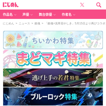
に
じ
め
ん
作品名
声優
舞台俳優
作者名
にじめん
>
ニュース
>
銀魂
> 「銀魂×浅草花やしき」5月15日より再びコラ