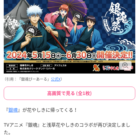
（引用：「銀魂ぴーあーる」
公式X
）
高画質で見る (全1枚)
『
銀魂
』が花やしきに帰ってくる！
TVアニメ『銀魂』と浅草花やしきのコラボが再び決定しまし
た。