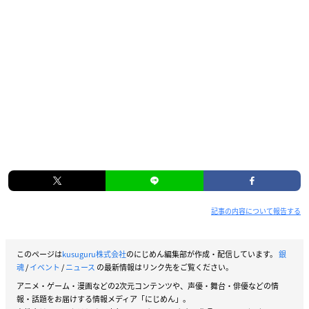
記事の内容について報告する
このページは
kusuguru株式会社
のにじめん編集部が作成・配信しています。
銀
魂
/
イベント
/
ニュース
の最新情報はリンク先をご覧ください。
アニメ・ゲーム・漫画などの2次元コンテンツや、声優・舞台・俳優などの情
報・話題をお届けする情報メディア「にじめん」。