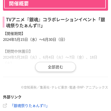
開催概要
TVアニメ『銀魂』コラボレーションイベント「銀
魂祭りたぁんず!!」
【開催期間】
2024年5月15日（水）～6月30日（日）
【期間中休園日】
2024年5月28日（火）、6月4日（火）～7日（金）、18日
（火）
【営業時間】
10:00～18:00
※天候により変動あり
©空知英秋／集英社･テレビ東京･電通･BNP･アニプレックス
※最終入園は閉園30分前
外部リンク
【開催場所】
「銀魂祭りたぁんず!!」
浅草花やしき