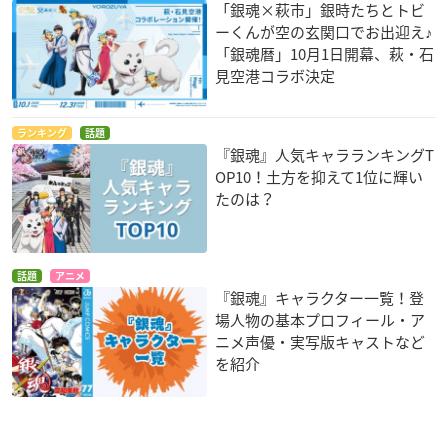
「銀魂×萩市」銀時たちとトビ
ーくんが空の玄関口でお出迎え♪
「銀魂暦」10月1日開幕、萩・石
見空港コラボ決定
ランキング
話題
『銀魂』人気キャラランキングT
OP10！土方を抑えて1位に輝い
たのは？
話題
アニメ
『銀魂』キャラクター一覧！登
場人物の基本プロフィール・ア
ニメ声優・実写版キャストなど
を紹介