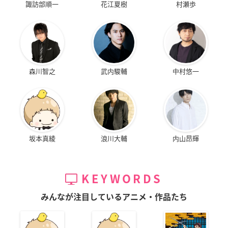
諏訪部順一
花江夏樹
村瀬歩
森川智之
武内駿輔
中村悠一
坂本真綾
浪川大輔
内山昂輝
KEYWORDS
みんなが注目しているアニメ・作品たち