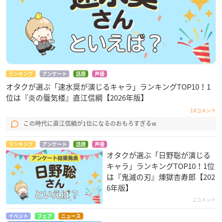
ランキング
アンケート
話題
声優
オタクが選ぶ「速水奨が演じるキャラ」ランキングTOP10！1
位は『炎の蜃気楼』直江信綱【2026年版】
14コメント
この時代に直江信綱が1位になるのおもろすぎるw
ランキング
アンケート
話題
声優
オタクが選ぶ「日野聡が演じる
キャラ」ランキングTOP10！1位
は『鬼滅の刃』煉󠄁獄杏寿郎【202
6年版】
2コメント
イベント
フェア
ニュース