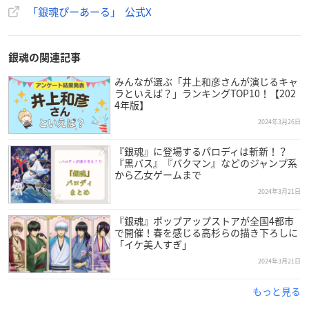
「銀魂ぴーあーる」 公式X
【主催】
株式会社クリーク・アンド・リバー社
銀魂の関連記事
【企画・制作】
みんなが選ぶ「井上和彦さんが演じるキャ
ラといえば？」ランキングTOP10！【202
アトフェスⓇ
4年版】
2024年3月26日
【共催】
浅草花やしき
『銀魂』に登場するパロディは斬新！？
『黒バス』『バクマン』などのジャンプ系
から乙女ゲームまで
2024年3月21日
『銀魂』ポップアップストアが全国4都市
【イベント】
で開催！春を感じる高杉らの描き下ろしに
「イケ美人すぎ」
バカ騒ぎは止まらない！
2024年3月21日
『
銀魂
祭りたぁんず！！』開催決定🎉
🌸期間：2024/5/15～2024/6/30
もっと見る
最初は万事屋3人の描き下ろしイラストを公開✨
https://t.c