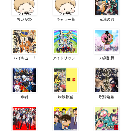
ちいかわ
キャラ一覧
鬼滅の刃
ハイキュー!!
アイドリッシ...
刀剣乱舞
銀魂
暗殺教室
呪術廻戦