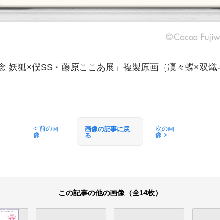
念 妖狐×僕SS・藤原ここあ展」複製原画（凜々蝶×双熾-Cha
< 前の画
次の画
画像の記事に戻
像
像 >
る
この記事の他の画像（全14枚）