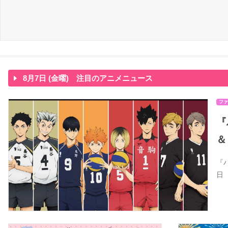
8月7日 (金曜) 注目のアニメニュース
ファ
『
＆
『
日