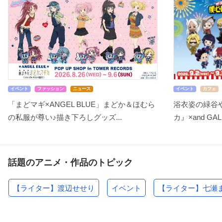
イベント
ファッション
ニュース
イベント
カフェ
「まどマギ×ANGEL BLUE」まどか＆ほむら
浴衣姿の緑谷
の私服が尊い♪描き下ろしグッズ...
カ』×and GA
話題のアニメ・作品のトピック
【ライター】渡辺せせり
イベント
【ライター】七瀬