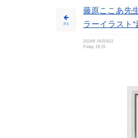
に
じ
め
藤原ここあ先
ん
ラーイラスト“
戻る
2024年 04月05日
Friday 18:15