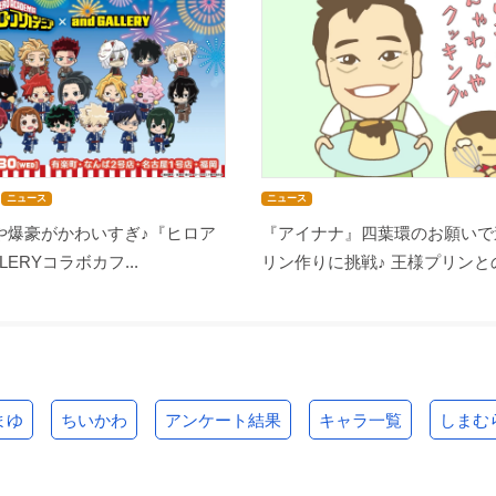
ニュース
ニュース
や爆豪がかわいすぎ♪『ヒロア
『アイナナ』四葉環のお願いで
LLERYコラボカフ...
リン作りに挑戦♪ 王様プリンとの
まゆ
ちいかわ
アンケート結果
キャラ一覧
しまむ