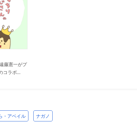
遠藤憲一がプ
コラボ...
ら・アベイル
ナガノ