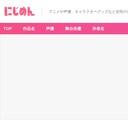
「1
5
周
アニメや声優、キャラクターグッズなど女性の
年
記
念
妖
狐
TOP
作品名
声優
舞台俳優
作者名
×
僕
S
S・
藤
原
こ
こ
あ
展」
複
製
原
画
（凜々
蝶
×
双
熾-
C
h
a
pt
er
1
-）
-
ア
ニ
メ
情
報
サ
イ
ト