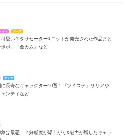
ション
グッズ
て可愛い？ダサセーター&ニットが発売された作品まと
ーボボ』『金カム』など
マンガ
割に長寿なキャラクター10選！『ツイステ』リリアや
ウェンティなど
印象は最悪！？好感度が爆上がり&魅力が増したキャラ