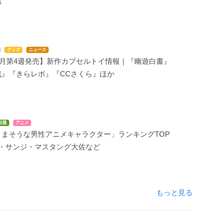
選
グッズ
ニュース
年7月第4週発売】新作カプセルトイ情報｜『幽遊白書』
戦』『きらレボ』『CCさくら』ほか
話題
アニメ
うまそうな男性アニメキャラクター」ランキングTOP
悟・サンジ・マスタング大佐など
もっと見る