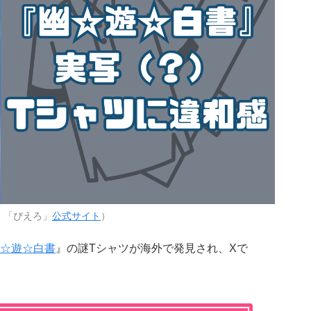
：「ぴえろ」
公式サイト
）
☆遊☆白書
』
の謎Tシャツが海外で発見され、Xで