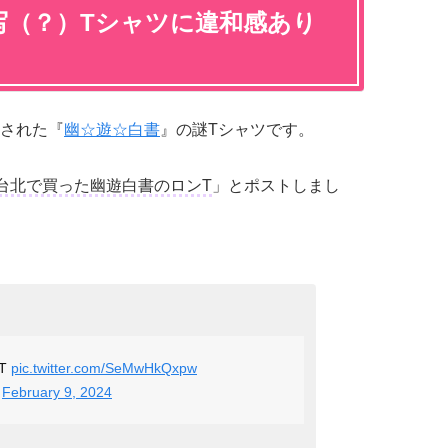
写（？）Tシャツに違和感あり
された『
幽☆遊☆白書
』の謎Tシャツです。
台北で買った幽遊白書のロンT
」とポストしまし
T
pic.twitter.com/SeMwHkQxpw
)
February 9, 2024