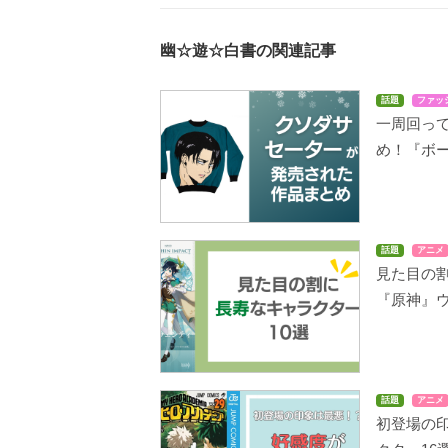
幽☆遊☆白書の関連記事
話題
ファッ
一周回っ
め！『ボ
話題
アニメ
見た目の
『原神』
話題
アニメ
初登場の