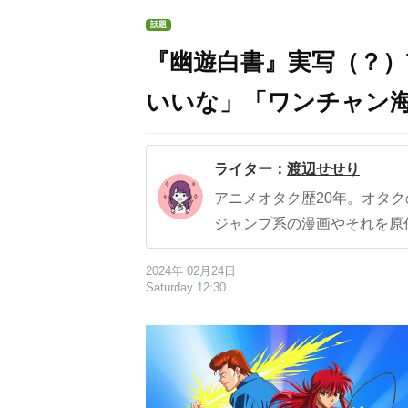
話題
『幽遊白書』実写（？）
いいな」「ワンチャン
ライター：
渡辺せせり
アニメオタク歴20年。オタ
ジャンプ系の漫画やそれを原
2024年 02月24日
Saturday 12:30