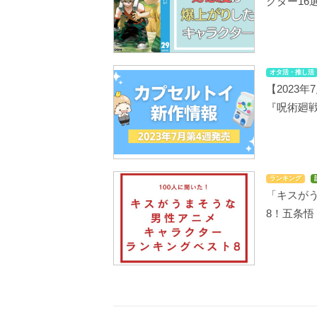
クター16
オタ活・推し活
【2023
『呪術廻
ランキング
「キスが
8！五条