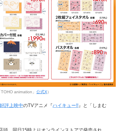
HO animation」
公式X
）
好評上映中
のTVアニメ『
ハイキュー!!
』と「しまむ
り店頭、同日15時よりオンラインストアで発売され