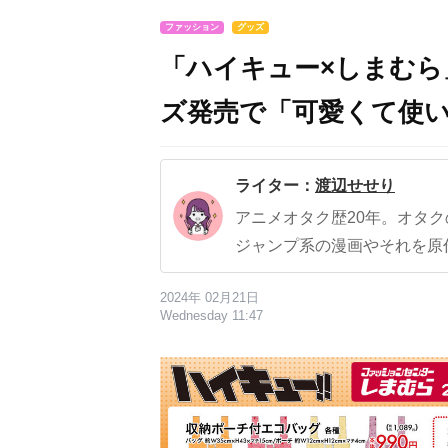
ファッション
グッズ
「ハイキュー×しまむ
ズ発売で「可愛くて使
ライター：
渡辺せせり
アニメオタク歴20年。オタ
ジャンプ系の漫画やそれを原
2024年 02月21日
Wednesday 11:47