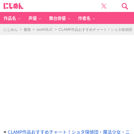
「C
に
L
じ
A
め
M
ん
P
学
作品名
声優
舞台俳優
作者名
園
探
偵
団
にじめん
>
書籍
>
xxxHOLiC
>
CLAMP作品おすすめチャート！ショタ探偵団
愛
蔵
版
1」
画
像
-
ア
ニ
メ
情
報
サ
イ
ト
に
じ
め
ん
CLAMP作品おすすめチャート！ショタ探偵団・魔法少女・ニ
<