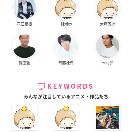
花江夏樹
村瀬歩
大塚芳忠
稲田徹
斉藤壮馬
木村昴
KEYWORDS
みんなが注目しているアニメ・作品たち