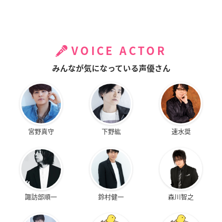
VOICE ACTOR
みんなが気になっている声優さん
宮野真守
下野紘
速水奨
諏訪部順一
鈴村健一
森川智之