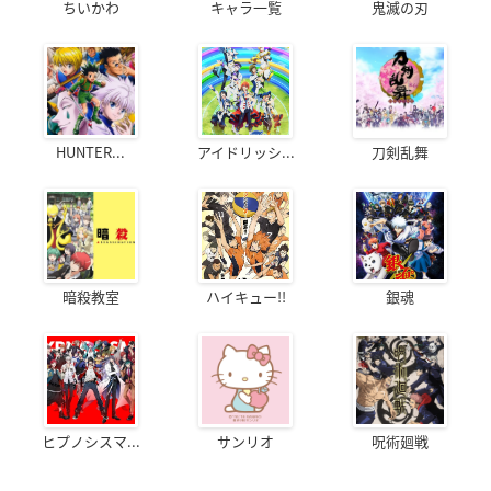
ちいかわ
キャラ一覧
鬼滅の刃
HUNTER...
アイドリッシ...
刀剣乱舞
暗殺教室
ハイキュー!!
銀魂
ヒプノシスマ...
サンリオ
呪術廻戦