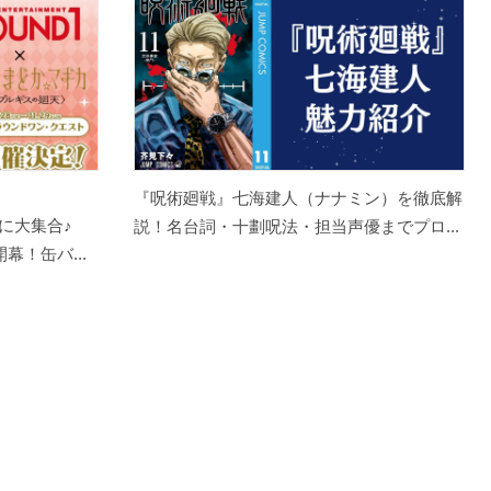
『呪術廻戦』七海建人（ナナミン）を徹底解
に大集合♪
説！名台詞・十劃呪法・担当声優までプロ...
幕！缶バ...