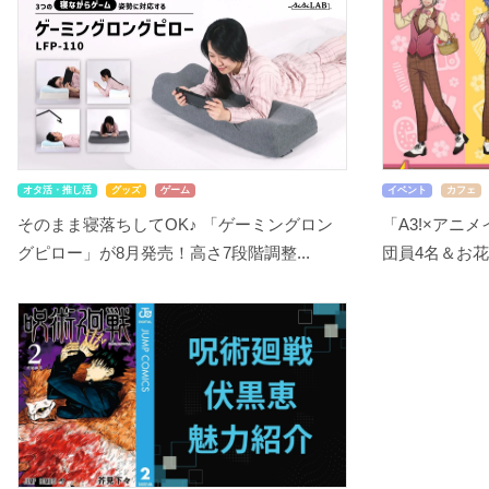
オタ活・推し活
グッズ
ゲーム
イベント
カフェ
そのまま寝落ちしてOK♪ 「ゲーミングロン
「A3!×アニ
グピロー」が8月発売！高さ7段階調整...
団員4名＆お花