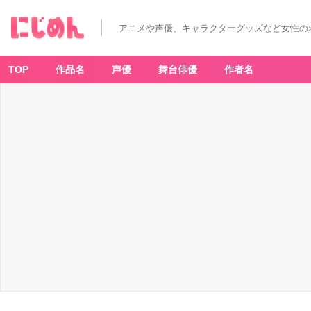
ツ
バ
サ
アニメや声優、キャラクターグッズなど女性の
（１）
(週
刊
少
年
TOP
作品名
声優
舞台俳優
作者名
マ
ガ
ジ
ン
コ
ミ
ッ
ク
ス)
-
ア
ニ
メ
情
報
サ
イ
ト
に
じ
め
ん