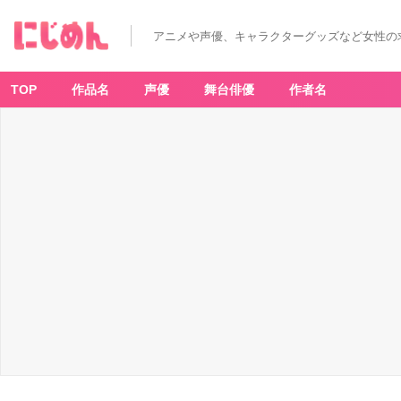
『あ
ん
さ
アニメや声優、キャラクターグッズなど女性の
ん
ぶ
る
ス
タ
TOP
作品名
声優
舞台俳優
作者名
ー
ズ！！』
南
雲
鉄
虎
-
ア
ニ
メ
情
報
サ
イ
ト
に
じ
め
ん