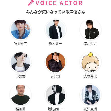
VOICE ACTOR
みんなが気になっている声優さん
宮野真守
鈴村健一
森川智之
下野紘
速水奨
大塚芳忠
稲田徹
諏訪部順一
花江夏樹