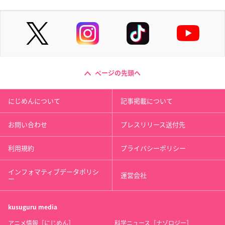
ページの先頭へ
にじめんについて
記事掲載について
お問い合わせ
プレスリリース送付先
利用規約
プライバシーポリシー
インフォマティブデータポリシ
運営会社
ー
kusuguru
media
アニメ情報［にじめん］
科学ニュース［ナゾロジー］