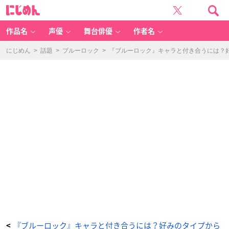
和
に
菓
じ
子
め
屋
ん
-
ア
作品名
声優
舞台俳優
作者名
ニ
メ
情
報
にじめん
>
話題
>
ブルーロック
>
『ブルーロック』キャラと付き合うには？
サ
イ
ト
に
じ
め
ん
『ブルーロック』キャラと付き合うには？好みのタイプから
<