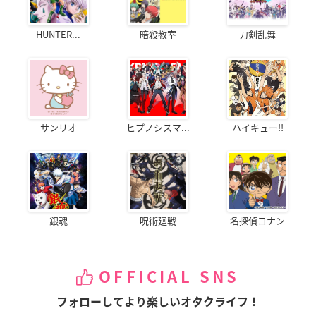
HUNTER...
暗殺教室
刀剣乱舞
サンリオ
ヒプノシスマ...
ハイキュー!!
銀魂
呪術廻戦
名探偵コナン
OFFICIAL SNS
フォローしてより楽しいオタクライフ！