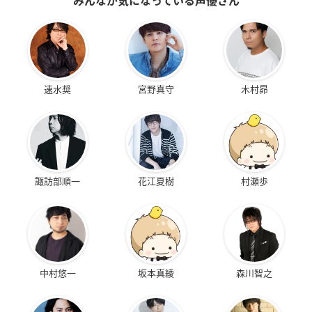
みんなが気になっている声優さん
速水奨
宮野真守
木村昴
諏訪部順一
花江夏樹
村瀬歩
中村悠一
坂本真綾
森川智之