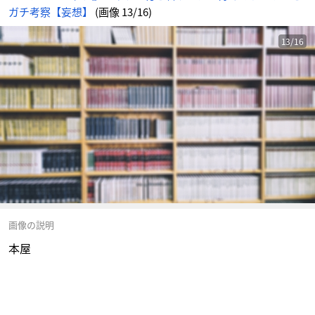
ガチ考察【妄想】
(画像 13/16)
13/16
画像の説明
本屋