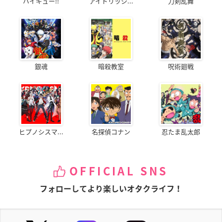
ハイキュー!!
アイドリッシ...
刀剣乱舞
銀魂
暗殺教室
呪術廻戦
ヒプノシスマ...
名探偵コナン
忍たま乱太郎
OFFICIAL SNS
フォローしてより楽しいオタクライフ！