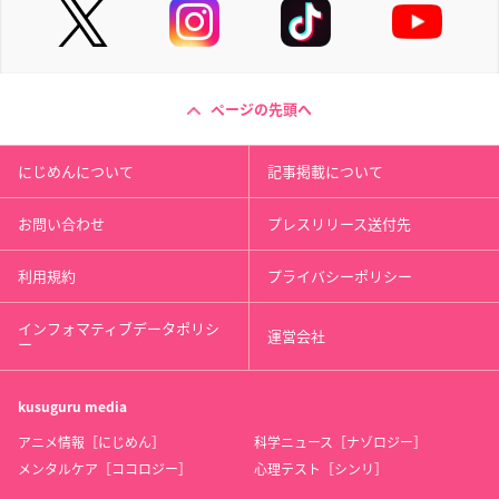
ページの先頭へ
にじめんについて
記事掲載について
お問い合わせ
プレスリリース送付先
利用規約
プライバシーポリシー
インフォマティブデータポリシ
運営会社
ー
kusuguru
media
アニメ情報［にじめん］
科学ニュース［ナゾロジー］
メンタルケア［ココロジー］
心理テスト［シンリ］