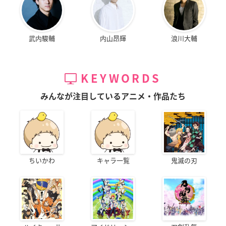
武内駿輔
内山昂輝
浪川大輔
KEYWORDS
みんなが注目しているアニメ・作品たち
ちいかわ
キャラ一覧
鬼滅の刃