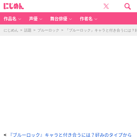
本
に
屋
じ
-
め
ア
ん
ニ
メ
作品名
声優
舞台俳優
作者名
情
報
サ
イ
にじめん
>
話題
>
ブルーロック
>
『ブルーロック』キャラと付き合うには？
ト
に
じ
め
ん
『ブルーロック』キャラと付き合うには？好みのタイプから
<