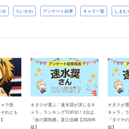
まゆ
ちいかわ
アンケート結果
キャラ一覧
しまむ
キャラ投
オタクが選ぶ「速水奨が演じるキ
オタクが
？それとも
ャラ」ランキングTOP10！1位は
キャラ」ラ
ト】
『炎の蜃気楼』直江信綱【2026年
『ダイヤの
版】
版】