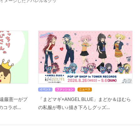
をイメージしたアパレル＆グッ
イベント
ファッション
ニュース
遠藤憲一がプ
「まどマギ×ANGEL BLUE」まどか＆ほむら
コラボ...
の私服が尊い♪描き下ろしグッズ...