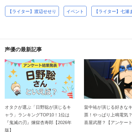
【ライター】渡辺せせり
イベント
【ライター】七瀬
声優の最新記事
オタクが選ぶ「日野聡が演じるキ
畠中祐が演じる好きな
ャラ」ランキングTOP10！1位は
票！やっぱり上鳴電気
『鬼滅の刃』煉󠄁獄杏寿郎【2026年
喜屋武暦？【アンケー
版】