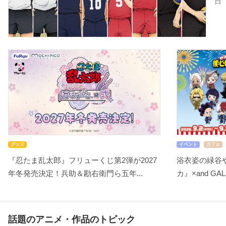
日
グッズ
イベント
カフェ
『忍たま乱太郎』フリューくじ第2弾が2027
浴衣姿の緑谷
年冬発売決定！兵助＆勘右衛門ら五年...
カ』×and GA
話題のアニメ・作品のトピック