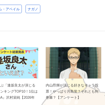
ら・アベイル
ナガノ
選ぶ「逢坂良太が演じる
内山昂輝が演じる好きなキャラ投
ンキングTOP10！1位は
票！やっぱり月島蛍？それとも狗
A』沢村栄純【2026年
巻棘？【アンケート】