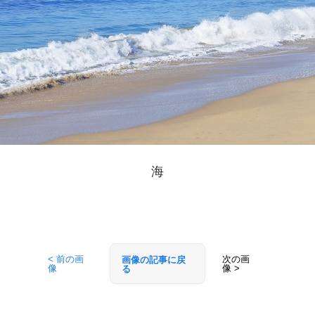
海
< 前の画
次の画
画像の記事に戻
像
像 >
る