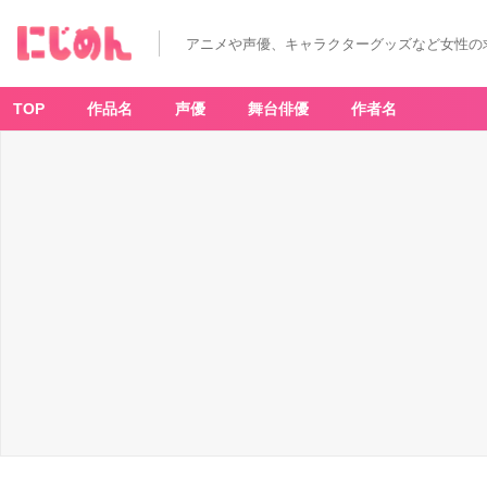
海
-
ア
アニメや声優、キャラクターグッズなど女性の
ニ
メ
情
報
サ
TOP
作品名
声優
舞台俳優
作者名
イ
ト
に
じ
め
ん