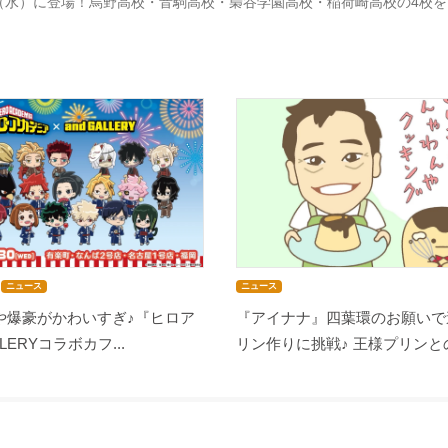
（水）に登場！烏野高校・音駒高校・梟谷学園高校・稲荷崎高校の4校
ニュース
ニュース
や爆豪がかわいすぎ♪『ヒロア
『アイナナ』四葉環のお願いで
LLERYコラボカフ...
リン作りに挑戦♪ 王様プリンとの