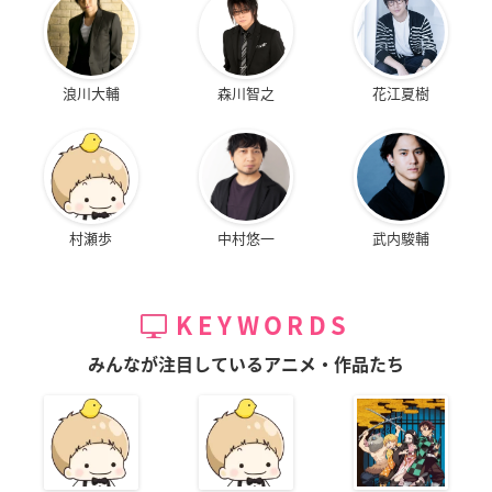
浪川大輔
森川智之
花江夏樹
村瀬歩
中村悠一
武内駿輔
KEYWORDS
みんなが注目しているアニメ・作品たち