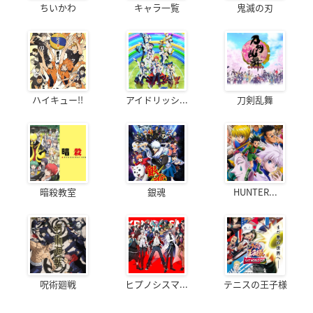
ちいかわ
キャラ一覧
鬼滅の刃
ハイキュー!!
アイドリッシ...
刀剣乱舞
暗殺教室
銀魂
HUNTER...
呪術廻戦
ヒプノシスマ...
テニスの王子様