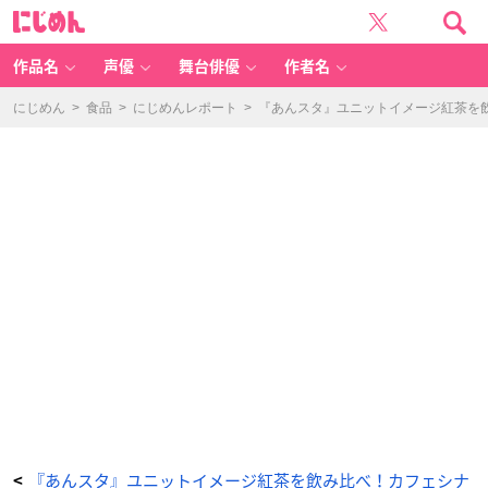
「C
に
A
じ
F
め
E
ん
CI
N
作品名
声優
舞台俳優
作者名
N
A
M
O
にじめん
>
食品
>
にじめんレポート
>
『あんスタ』ユニットイメージ紅茶を
N」
第
一
弾
E
d
e
n
-
ア
ニ
メ
情
報
サ
イ
ト
に
じ
め
ん
『あんスタ』ユニットイメージ紅茶を飲み比べ！カフェシナ
<