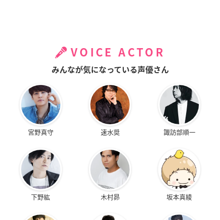
VOICE ACTOR
みんなが気になっている声優さん
宮野真守
速水奨
諏訪部順一
下野紘
木村昴
坂本真綾