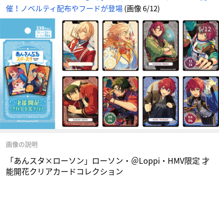
報
催！ノベルティ配布やフードが登場
(画像 6/12)
サ
イ
ト
に
じ
6/12
め
ん
画像の説明
「あんスタ×ローソン」ローソン・＠Loppi・HMV限定 才
能開花クリアカードコレクション