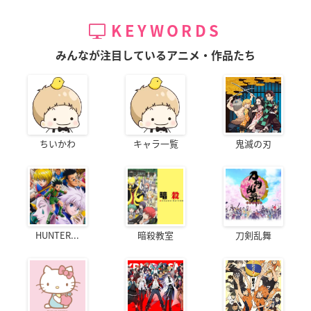
KEYWORDS
みんなが注目しているアニメ・作品たち
ちいかわ
キャラ一覧
鬼滅の刃
HUNTER...
暗殺教室
刀剣乱舞