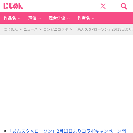
「あ
に
ん
じ
ス
め
タ
ん
×
ロ
作品名
声優
舞台俳優
作者名
ー
ソ
ン」
ロ
にじめん
>
ニュース
>
コンビニコラボ
>
「あんスタ×ローソン」2月13日よ
ー
ソ
ン・
＠
L
o
p
p
i・
H
M
V
限
定
才
能
開
花
ク
リ
ア
カ
ー
ド
コ
レ
ク
シ
ョ
ン
-
ア
ニ
メ
「あんスタ×ローソン」2月13日よりコラボキャンペーン開
<
情