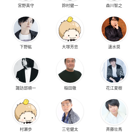
宮野真守
鈴村健一
森川智之
下野紘
大塚芳忠
速水奨
諏訪部順一
稲田徹
花江夏樹
村瀬歩
三宅健太
斉藤壮馬