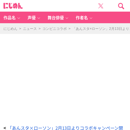
「あ
に
ん
じ
ス
め
タ
ん
×
ロ
作品名
声優
舞台俳優
作者名
ー
ソ
ン」
ク
にじめん
>
ニュース
>
コンビニコラボ
>
「あんスタ×ローソン」2月13日よ
リ
ア
フ
ァ
イ
ル
-
ア
ニ
メ
情
報
サ
イ
ト
に
じ
め
ん
「あんスタ×ローソン」2月13日よりコラボキャンペーン開
<