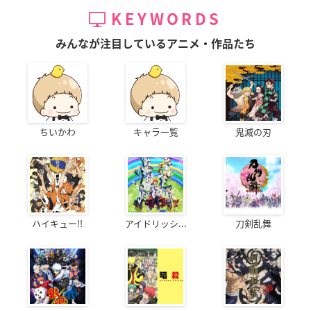
KEYWORDS
みんなが注目しているアニメ・作品たち
ちいかわ
キャラ一覧
鬼滅の刃
ハイキュー!!
アイドリッシ...
刀剣乱舞