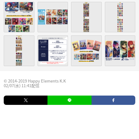
© 2014-2019 Happy Elements K.K
02/07(水) 11:41配信