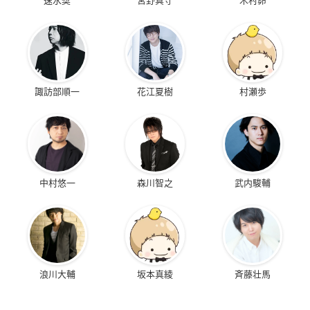
諏訪部順一
花江夏樹
村瀬歩
中村悠一
森川智之
武内駿輔
浪川大輔
坂本真綾
斉藤壮馬