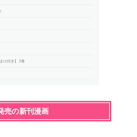
）
まけ付き】 2巻
）発売の新刊漫画