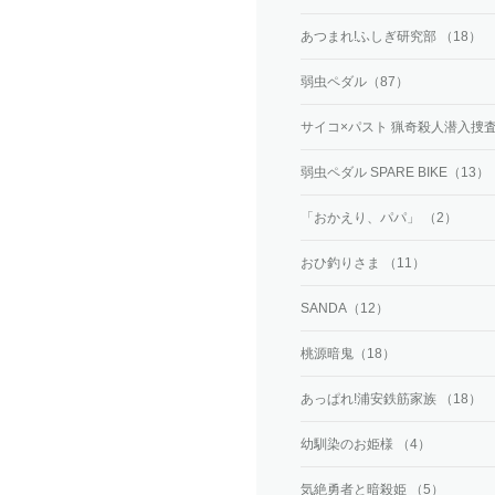
あつまれ!ふしぎ研究部 （18）
弱虫ペダル（87）
サイコ×パスト 猟奇殺人潜入捜査
弱虫ペダル SPARE BIKE（13）
「おかえり、パパ」 （2）
おひ釣りさま （11）
SANDA（12）
桃源暗鬼（18）
あっぱれ!浦安鉄筋家族 （18）
幼馴染のお姫様 （4）
気絶勇者と暗殺姫 （5）