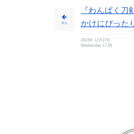
1
1
種）
『わんぱく刀剣
-
ア
ニ
メ
かけにぴった
情
戻る
報
サ
イ
ト
に
じ
2023年 12月27日
め
Wednesday 17:29
ん