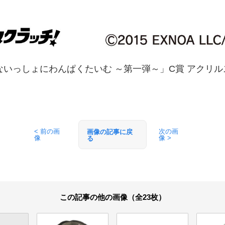
ないっしょにわんぱくたいむ ～第一弾～」C賞 アクリル
< 前の画
次の画
画像の記事に戻
像
像 >
る
この記事の他の画像（全23枚）