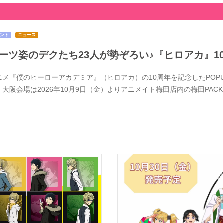
ント
ニュース
ーツ姿のデクたち23人が勢ぞろい♪『ヒロアカ』1
メ『僕のヒーローアカデミア』（ヒロアカ）の10周年を記念したPOPUPSTOR
、大阪会場は2026年10月9日（金）よりアニメイト梅田店内の梅田PACK