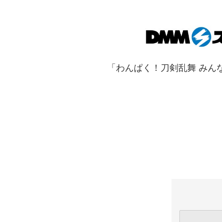
「わんぱく！刀剣乱舞 みん