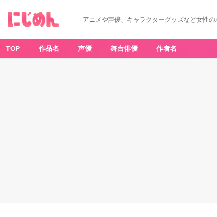
「わ
ん
ぱ
アニメや声優、キャラクターグッズなど女性の
く！
刀
剣
乱
舞
TOP
作品名
声優
舞台俳優
作者名
み
ん
な
い
っ
し
ょ
に
わ
ん
ぱ
く
た
い
む
～
第
一
弾
～」
C
賞
ア
ク
リ
ル
ス
タ
ン
ド
プ
レ
ー
ト
（全