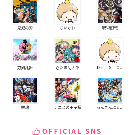
鬼滅の刃
ちいかわ
呪術廻戦
刀剣乱舞
忍たま乱太郎
Ｄｒ．ＳＴＯ...
銀魂
テニスの王子様
あんさんぶる...
OFFICIAL SNS