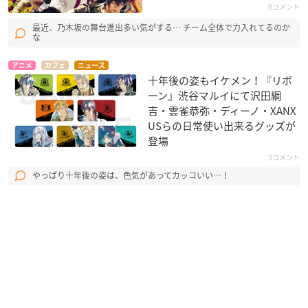
9コメント
最近、乃木坂の舞台進出多い気がする… チーム全体で力入れてるのか
な
アニメ
カフェ
ニュース
十年後の姿もイケメン！『リボ
ーン』渋谷マルイにて沢田綱
吉・雲雀恭弥・ディーノ・XANX
USらの日常使い出来るグッズが
登場
3コメント
やっぱり十年後の姿は、色気があってカッコいい…！