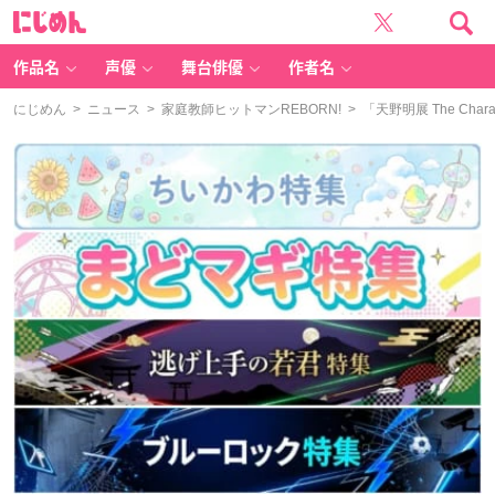
に
じ
め
ん
作品名
声優
舞台俳優
作者名
にじめん
>
ニュース
>
家庭教師ヒットマンREBORN!
> 「天野明展 The C