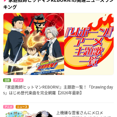
キング
話題
アニメ
『家庭教師ヒットマンREBORN!』主題歌一覧！「Drawing day
s」はじめ歴代楽曲を完全網羅【2026年最新】
アニメ
ニュース
上機嫌な雲雀さんにメロメ