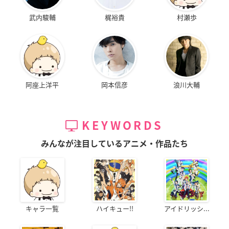
武内駿輔
梶裕貴
村瀬歩
阿座上洋平
岡本信彦
浪川大輔
KEYWORDS
みんなが注目しているアニメ・作品たち
キャラ一覧
ハイキュー!!
アイドリッシ...