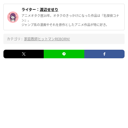
ライター：
渡辺せせり
アニメオタク歴20年。オタクのきっかけになった作品は『名探偵コナ
ン』。
ジャンプ系の漫画やそれを原作としたアニメ作品が特に好き。
カテゴリ :
家庭教師ヒットマンREBORN!