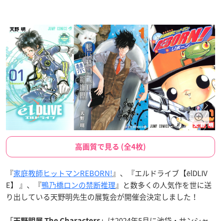
高画質で見る (全4枚)
『
家庭教師ヒットマンREBORN!
』、『エルドライブ【ēlDLIV
E】 』、『
鴨乃橋ロンの禁断推理
』と数多くの人気作を世に送
り出している天野明先生の展覧会が開催会決定しました！
「
」は2024年5月に池袋・サンシャ
天野明展 The Characters