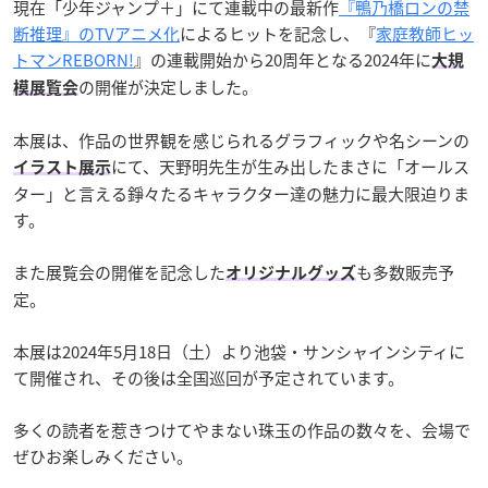
現在「少年ジャンプ＋」にて連載中の最新作
『鴨乃橋ロンの禁
断推理』のTVアニメ化
によるヒットを記念し、『
家庭教師ヒッ
トマンREBORN!
』の連載開始から20周年となる2024年に
大規
の開催が決定しました。
模展覧会
本展は、作品の世界観を感じられるグラフィックや名シーンの
にて、天野明先生が生み出したまさに「オールス
イラスト展示
ター」と言える錚々たるキャラクター達の魅力に最大限迫りま
す。
また展覧会の開催を記念した
も多数販売予
オリジナルグッズ
定。
本展は2024年5月18日（土）より池袋・サンシャインシティに
て開催され、その後は全国巡回が予定されています。
多くの読者を惹きつけてやまない珠玉の作品の数々を、会場で
ぜひお楽しみください。