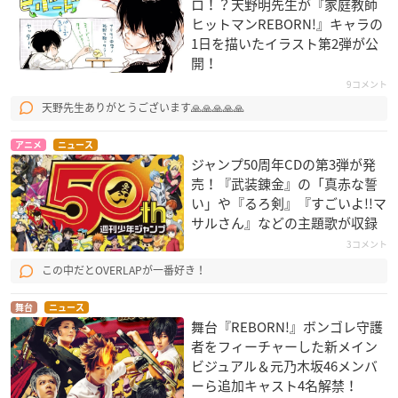
ロ！？天野明先生​が『家庭教師
ヒットマンREBORN!』キャラの
1日を描いたイラスト第2弾が公
開！
9コメント
天野先生ありがとうございます🙏🙏🙏🙏🙏
アニメ
ニュース
ジャンプ50周年CDの第3弾が発
売！『武装錬金』の「真赤な誓
い」や『るろ剣』『すごいよ!!マ
サルさん』などの主題歌が収録
3コメント
この中だとOVERLAPが一番好き！
舞台
ニュース
舞台『REBORN!』ボンゴレ守護
者をフィーチャーした新メイン
ビジュアル＆元乃木坂46メンバ
ーら追加キャスト4名解禁！