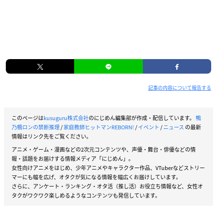
記事の内容について報告する
このページは
kusuguru株式会社
のにじめん編集部が作成・配信しています。
鴨
乃橋ロンの禁断推理
/
家庭教師ヒットマンREBORN!
/
イベント
/
ニュース
の最新
情報はリンク先をご覧ください。
アニメ・ゲーム・漫画などの2次元コンテンツや、声優・舞台・俳優などの情
報・話題をお届けする情報メディア「にじめん」。
女性向けアニメをはじめ、少年アニメやキャラクター作品、VTuberなどストリー
マーにも幅を広げ、オタクが気になる情報を幅広くお届けしています。
さらに、アンケート・ランキング・オタ活（推し活）お役立ち情報など、女性オ
タクがワクワク楽しめるようなコンテンツも発信しています。