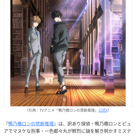
（引用：TVアニメ『鴨乃橋ロンの禁断推理』
公式X
）
『
鴨乃橋ロンの禁断推理
』は、訳あり探偵・鴨乃橋ロンとピュ
アでマヌケな刑事・一色都々丸が鮮烈に謎を解き明かすミステ