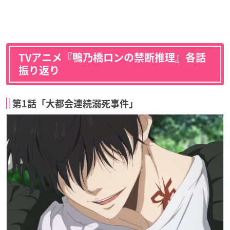
TVアニメ『鴨乃橋ロンの禁断推理』各話
振り返り
第1話「大都会連続溺死事件」