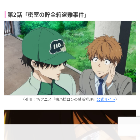
第2話「密室の貯金箱盗難事件」
（引用：TVアニメ『鴨乃橋ロンの禁断推理』
公式サイト
）