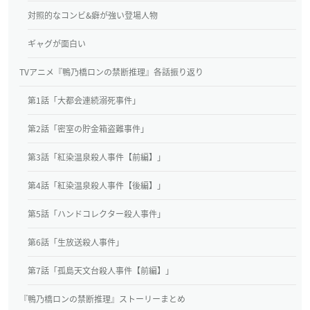
対照的なコンビ&癖が強い登場人物
ギャグが面白い
TVアニメ『鴨乃橋ロンの禁断推理』各話振り返り
第1話「大都会連続溺死事件」
第2話「密室の貯金箱盗難事件」
第3話「紅染温泉殺人事件【前編】」
第4話「紅染温泉殺人事件【後編】」
第5話「ハンドコレクター殺人事件」
第6話「生放送殺人事件」
第7話「孤島天文台殺人事件【前編】」
『鴨乃橋ロンの禁断推理』ストーリーまとめ