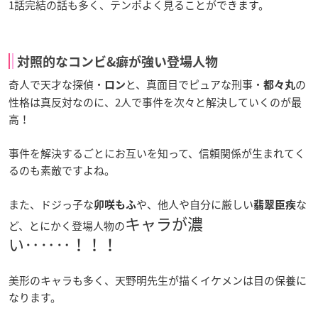
1話完結の話も多く、テンポよく見ることができます。
対照的なコンビ&癖が強い登場人物
奇人で天才な探偵・
と、真面目でピュアな刑事・
の
ロン
都々丸
性格は真反対なのに、2人で事件を次々と解決していくのが最
高！
事件を解決するごとにお互いを知って、信頼関係が生まれてく
るのも素敵ですよね。
また、ドジっ子な
や、他人や自分に厳しい
な
卯咲もふ
翡翠臣疾
キャラが濃
ど、とにかく登場人物の
い‥‥‥！！！
美形のキャラも多く、天野明先生が描くイケメンは目の保養に
なります。