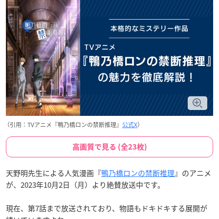
（引用：TVアニメ『鴨乃橋ロンの禁断推理』
公式X
）
高画質で見る (全23枚)
天野明先生による人気漫画『
鴨乃橋ロンの禁断推理
』のアニメ
が、2023年10月2日（月）より絶賛放送中です。
現在、第7話まで放送されており、物語もドキドキする展開が