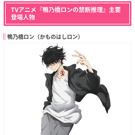
TVアニメ『鴨乃橋ロンの禁断推理』主要
登場人物
鴨乃橋ロン（かものはしロン）