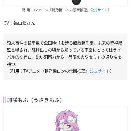
（引用：TVアニメ『鴨乃橋ロンの禁断推理』
公式サイト
）
CV：福山潤さん
殺人事件の検挙数で全国No.1を誇る超敏腕刑事。未来の警視総
監と噂され、駆け出しの頃から知っている雨宮にとってはライ
バル的な存在。鋭い洞察力から「慧眼のカワセミ」の通り名を
持つ。
（引用：TVアニメ『鴨乃橋ロンの禁断推理』
公式サイト
）
卯咲もふ（うさきもふ）