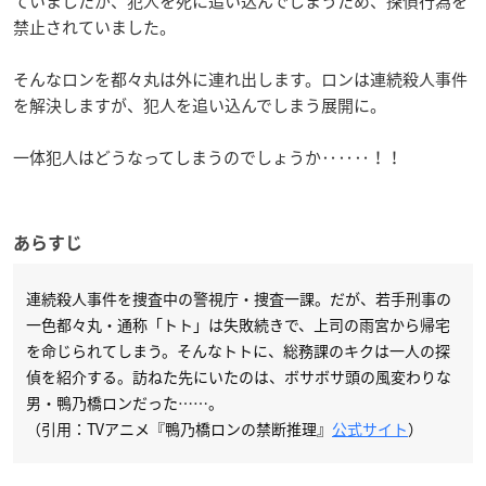
ていましたが、犯人を死に追い込んでしまうため、探偵行為を
禁止されていました。
そんなロンを都々丸は外に連れ出します。ロンは連続殺人事件
を解決しますが、犯人を追い込んでしまう展開に。
一体犯人はどうなってしまうのでしょうか‥‥‥！！
あらすじ
連続殺人事件を捜査中の警視庁・捜査一課。だが、若手刑事の
一色都々丸・通称「トト」は失敗続きで、上司の雨宮から帰宅
を命じられてしまう。そんなトトに、総務課のキクは一人の探
偵を紹介する。訪ねた先にいたのは、ボサボサ頭の風変わりな
男・鴨乃橋ロンだった……。
（引用：TVアニメ『鴨乃橋ロンの禁断推理』
公式サイト
）