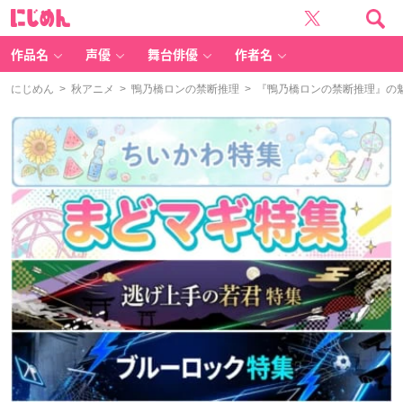
に
じ
め
ん
作品名
声優
舞台俳優
作者名
にじめん
>
秋アニメ
>
鴨乃橋ロンの禁断推理
> 『鴨乃橋ロンの禁断推理』の