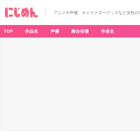
「連
載
3
アニメや声優、キャラクターグッズなど女性の
0
周
年
記
念
TOP
作品名
声優
舞台俳優
作者名
名
探
偵
コ
ナ
ン
展」
会
場
イ
メ
ー
ジ
（エ
ン
デ
ィ
ン
グ
シ
ア
タ
ー）
-
ア
ニ
メ
情
報
サ
イ
ト
に
じ
め