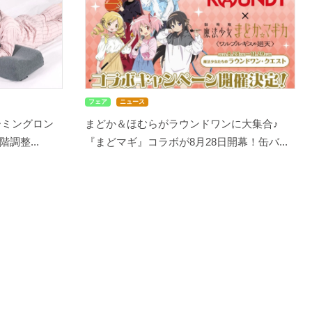
フェア
ニュース
ーミングロン
まどか＆ほむらがラウンドワンに大集合♪
調整...
『まどマギ』コラボが8月28日開幕！缶バ...