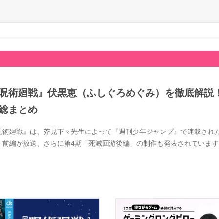
呪術廻戦』伏黒恵（ふしぐろめぐみ）を徹底解説
総まとめ
呪術廻戦』は、芥見下々先生によって『週刊少年ジャンプ』で連載された大
」前編が放送、さらに第4期「死滅回游後編」の制作も発表されています