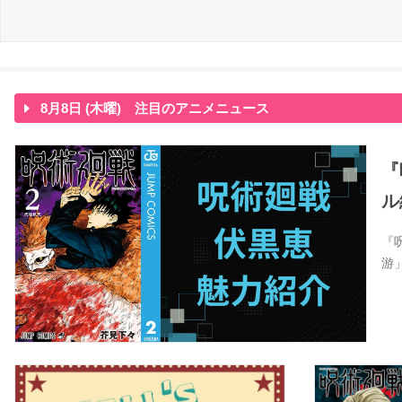
8月8日 (木曜) 注目のアニメニュース
『
ル
『
游