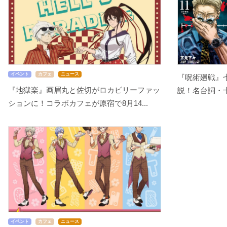
イベント
カフェ
ニュース
『呪術廻戦』
『地獄楽』画眉丸と佐切がロカビリーファッ
説！名台詞・十
ションに！コラボカフェが原宿で8月14...
イベント
カフェ
ニュース