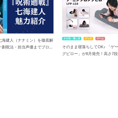
オタ活・推し活
グッズ
ゲーム
七海建人（ナナミン）を徹底解
そのまま寝落ちしてOK♪ 「ゲ
劃呪法・担当声優までプロ...
グピロー」が8月発売！高さ7段階