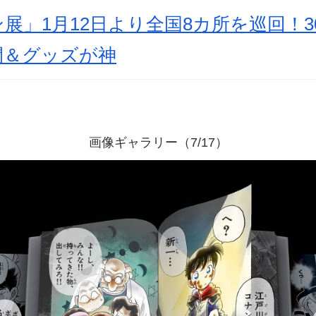
展」1月12日より全国8カ所を巡回！3
開＆グッズが神
画像ギャラリー（7/17）