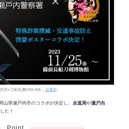
市×刀剣乱舞ONLINE」
公式X
）
』と岡山県瀬戸内市のコラボが決定し、
水道局
や
瀬戸内
した！
Point