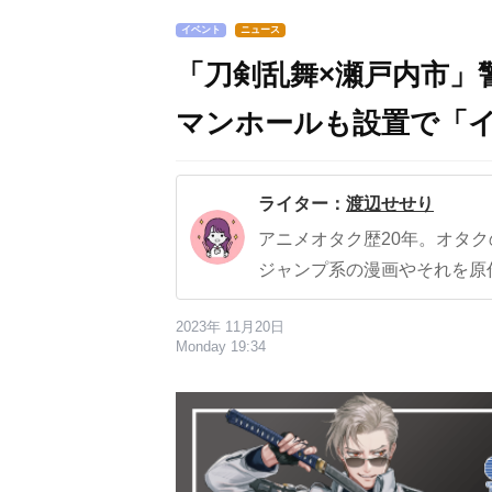
イベント
ニュース
「刀剣乱舞×瀬戸内市」
マンホールも設置で「
ライター：
渡辺せせり
アニメオタク歴20年。オタ
ジャンプ系の漫画やそれを原
2023年 11月20日
Monday 19:34