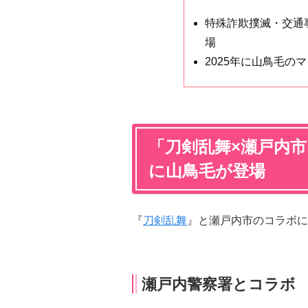
特殊詐欺撲滅・交通
場
2025年に山鳥毛の
「刀剣乱舞×瀬戸内
に山鳥毛が登場
『
刀剣乱舞
』と瀬戸内市のコラボに
瀬戸内警察署とコラボ