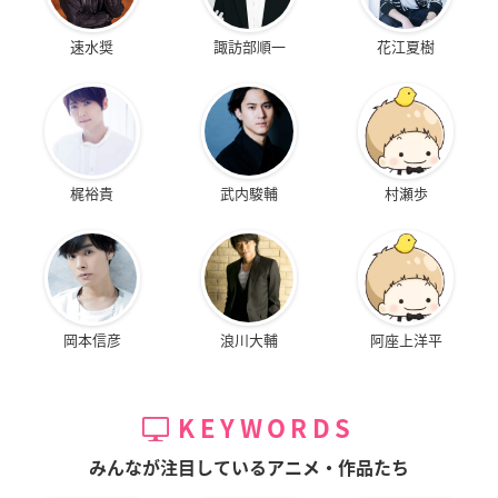
速水奨
諏訪部順一
花江夏樹
梶裕貴
武内駿輔
村瀬歩
岡本信彦
浪川大輔
阿座上洋平
KEYWORDS
みんなが注目しているアニメ・作品たち