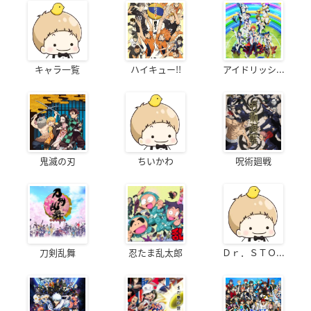
キャラ一覧
ハイキュー!!
アイドリッシ...
鬼滅の刃
ちいかわ
呪術廻戦
刀剣乱舞
忍たま乱太郎
Ｄｒ．ＳＴＯ...