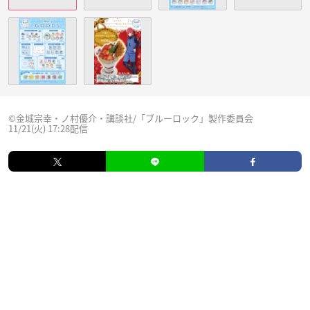
©金城宗幸・ノ村優介・講談社/「ブルーロック」製作委員会
11/21(火) 17:28配信