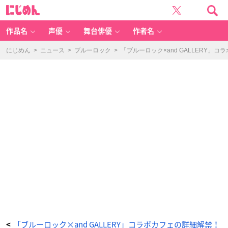
「ブ
に
ル
じ
ー
め
ロ
ん
ッ
ク
作品名
声優
舞台俳優
作者名
×
a
n
d
にじめん
>
ニュース
>
ブルーロック
>
「ブルーロック×and GALLERY
G
A
LL
E
R
Y」
-
ア
ニ
メ
情
報
サ
イ
ト
に
じ
め
ん
「ブルーロック×and GALLERY」コラボカフェの詳細解禁！
<