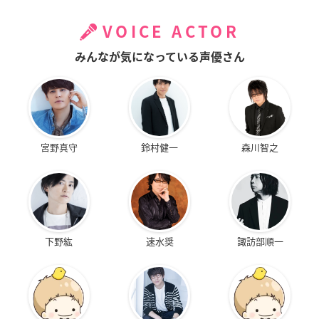
VOICE ACTOR
みんなが気になっている声優さん
宮野真守
鈴村健一
森川智之
下野紘
速水奨
諏訪部順一