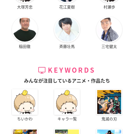
大塚芳忠
花江夏樹
村瀬歩
稲田徹
斉藤壮馬
三宅健太
KEYWORDS
みんなが注目しているアニメ・作品たち
ちいかわ
キャラ一覧
鬼滅の刃