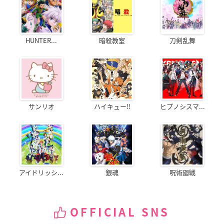
HUNTER...
暗殺教室
刀剣乱舞
サンリオ
ハイキュー!!
ヒプノシスマ...
アイドリッシ...
銀魂
呪術廻戦
OFFICIAL SNS