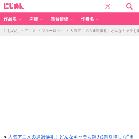
黒
に
子
じ
の
め
バ
ん
ス
ケ
作品名
声優
舞台俳優
作者名
（黒
バ
ス）
-
にじめん
>
アニメ
>
ブルーロック
>
人気アニメの通過儀礼！どんなキャラも魅
ア
ニ
メ
情
報
サ
イ
ト
に
じ
め
ん
人気アニメの通過儀礼！どんなキャラも魅力3割り増しな“黒
<