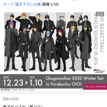
スーツ”描き下ろし15選
(画像 1/16)
1/16
画像の説明
黒子のバスケ（黒バス）