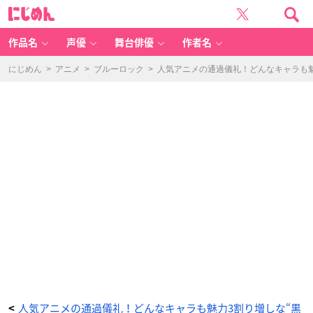
文
に
豪
じ
ス
め
ト
ん
レ
イ
作品名
声優
舞台俳優
作者名
ド
ッ
グ
ス
にじめん
>
アニメ
>
ブルーロック
>
人気アニメの通過儀礼！どんなキャラも魅
（文
ス
ト）
-
ア
ニ
メ
情
報
サ
イ
ト
に
じ
め
ん
人気アニメの通過儀礼！どんなキャラも魅力3割り増しな“黒
<