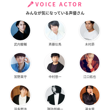
VOICE ACTOR
みんなが気になっている声優さん
武内駿輔
斉藤壮馬
木村昴
宮野真守
中村悠一
江口拓也
羽多野渉
諏訪部順一
速水奨