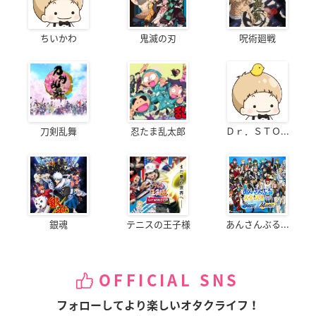
ちいかわ
鬼滅の刃
呪術廻戦
刀剣乱舞
忍たま乱太郎
Ｄｒ．ＳＴＯ...
銀魂
テニスの王子様
あんさんぶる...
OFFICIAL SNS
フォローしてより楽しいオタクライフ！