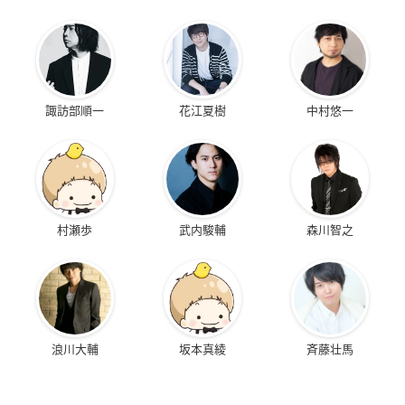
諏訪部順一
花江夏樹
中村悠一
村瀬歩
武内駿輔
森川智之
浪川大輔
坂本真綾
斉藤壮馬