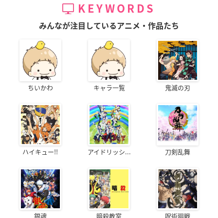
KEYWORDS
みんなが注目しているアニメ・作品たち
ちいかわ
キャラ一覧
鬼滅の刃
ハイキュー!!
アイドリッシ...
刀剣乱舞
銀魂
暗殺教室
呪術廻戦