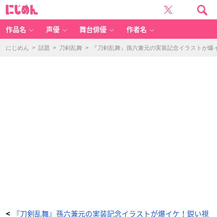
『刀
に
剣
じ
乱
め
舞』
ん
孫
六
作品名
声優
舞台俳優
作者名
兼
元
実
装
にじめん
>
話題
>
刀剣乱舞
>
『刀剣乱舞』孫六兼元の実装記念イラストが爆
記
念
イ
ラ
ス
ト
-
ア
ニ
メ
情
報
サ
イ
ト
に
じ
め
ん
『刀剣乱舞』孫六兼元の実装記念イラストが爆イケ！鋭い視
<