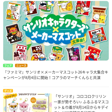
フェア
ニュース
『ファミマ』サンリオ×メーカーマスコット26キャラ大集合キ
ャンペーンが8月4日に開始！コアラのマーチくんらと共演
グッズ
「サンリオ」コロコロクリリン
一家が勢ぞろい♪ ふるふるマスコ
ット＆巾着が8月14日からキデイ