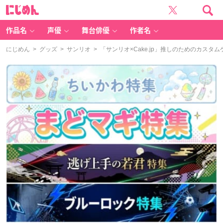
に
じ
め
ん
作品名
声優
舞台俳優
作者名
にじめん
>
グッズ
>
サンリオ
> 「サンリオ×Cake.jp」推しのためのカス