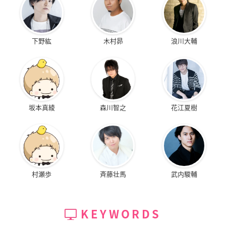
下野紘
木村昴
浪川大輔
坂本真綾
森川智之
花江夏樹
村瀬歩
斉藤壮馬
武内駿輔
KEYWORDS