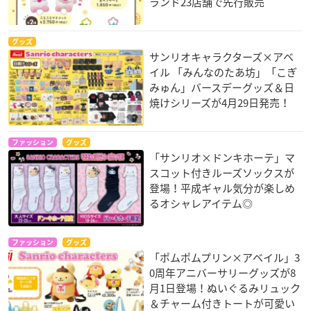
ランド23店舗で先行販売
グッズ
サンリオキャラクターズ×アベ
イル 「みんなのたあ坊」「こぎ
みゅん」バースデーグッズ＆日
焼けシリーズが4月29日発売！
ファッション
グッズ
「サンリオ×ドンキホーテ」マ
スコット付きルーズソックスが
登場！平成ギャル気分が楽しめ
るオシャレアイテム◎
ファッション
グッズ
「ポムポムプリン×アベイル」3
0周年アニバーサリーグッズが8
月1日登場！ぬいぐるみリュック
＆チャーム付きトートが可愛い