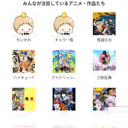
みんなが注目しているアニメ・作品たち
ちいかわ
キャラ一覧
鬼滅の刃
ハイキュー!!
アイドリッシ...
刀剣乱舞
暗殺教室
銀魂
HUNTER...