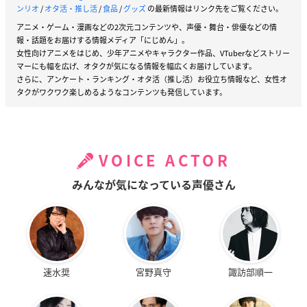
ンリオ
/
オタ活・推し活
/
食品
/
グッズ
の最新情報はリンク先をご覧ください。
アニメ・ゲーム・漫画などの2次元コンテンツや、声優・舞台・俳優などの情
報・話題をお届けする情報メディア「にじめん」。
女性向けアニメをはじめ、少年アニメやキャラクター作品、VTuberなどストリー
マーにも幅を広げ、オタクが気になる情報を幅広くお届けしています。
さらに、アンケート・ランキング・オタ活（推し活）お役立ち情報など、女性オ
タクがワクワク楽しめるようなコンテンツも発信しています。
VOICE ACTOR
みんなが気になっている声優さん
速水奨
宮野真守
諏訪部順一