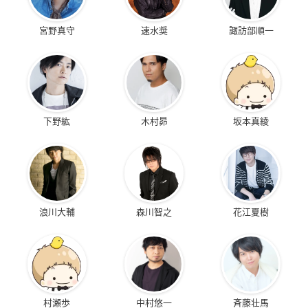
宮野真守
速水奨
諏訪部順一
下野紘
木村昴
坂本真綾
浪川大輔
森川智之
花江夏樹
村瀬歩
中村悠一
斉藤壮馬