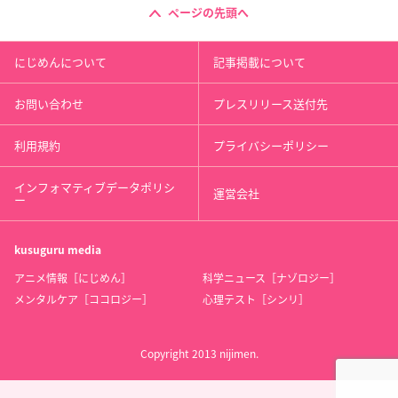
ページの先頭へ
にじめんについて
記事掲載について
お問い合わせ
プレスリリース送付先
利用規約
プライバシーポリシー
インフォマティブデータポリシ
運営会社
ー
kusuguru
media
アニメ情報［にじめん］
科学ニュース［ナゾロジー］
メンタルケア［ココロジー］
心理テスト［シンリ］
Copyright 2013 nijimen.