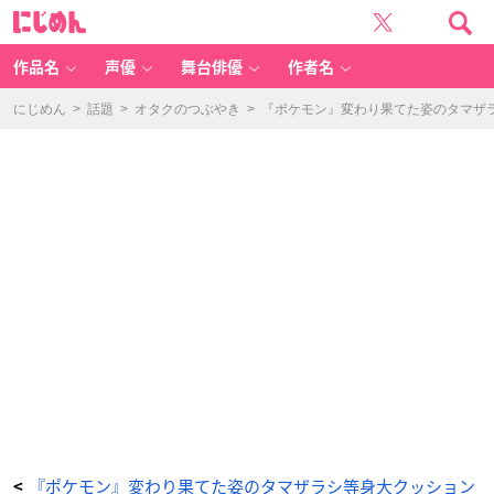
『ポ
に
ケ
じ
ッ
め
ト
ん
モ
ン
作品名
声優
舞台俳優
作者名
ス
タ
ー』
マ
にじめん
>
話題
>
オタクのつぶやき
>
『ポケモン』変わり果てた姿のタマザ
ッ
ギ
ョ
-
ア
ニ
メ
情
報
サ
イ
ト
に
じ
め
ん
『ポケモン』変わり果てた姿のタマザラシ等身大クッション
<