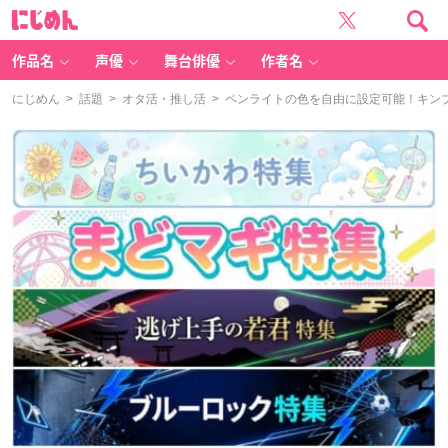
に
じ
め
ん
作品名
声優
舞台俳優
作者名
にじめん
>
話題
>
オタ活・推し活
> ペンライトの色を自由に設定可能！キンブ