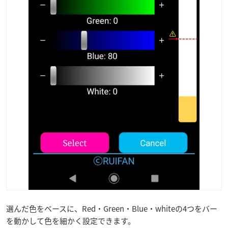
選んだ色をベースに、Red・Green・Blue・whiteの4つをバー
を動かして色を細かく設定できます。