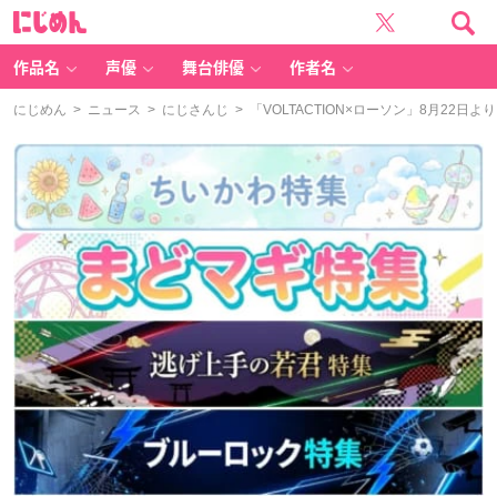
に
じ
め
ん
作品名
声優
舞台俳優
作者名
にじめん
>
ニュース
>
にじさんじ
> 「VOLTACTION×ローソン」8月2