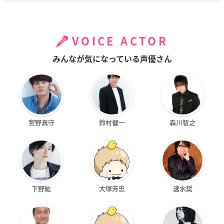
VOICE ACTOR
みんなが気になっている声優さん
宮野真守
鈴村健一
森川智之
下野紘
大塚芳忠
速水奨