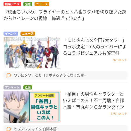
劇場アニメ
話題
ニュース
『映画ちいかわ』フライヤーのヒトハ＆フタバを切り抜いた跡
からセイレーンの視線「怖過ぎて泣いた」
イベント
ニュース
「にじさんじ×全国7大タワー」
コラボ決定！7人のライバーによ
るコラボビジュアルも解禁◎
26コメント
ついにタワーともコラボするようになったか…
アンケート
話題
「糸目」の男性キャラクターと
いえばこの人！不二周助・白膠
木簓・市丸ギンらがランクイン
125コメント
ヒプノシスマイク 白膠木簓