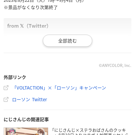
2023年8月22日（火）7時〜9月4日（月）
※景品がなくなり次第終了
【予告】8/22朝7時～VTuberグループ
にじさんじ
所属「
#VO
LTACTION
」キャンペーンスタート♪
対象のお菓子を3点買うと、先着・数量限定で描き下ろしを
使用したオリジナルクリアファイルがもらえます(^^)
#ロー
©ANYCOLOR, Inc.
ソン
#にじローソン
https://t.co/O1hIubqUsp
pic.twitter.co
外部リンク
m/QwvEFPfBNA
— ローソン (@akiko_lawson)
August 15, 2023
「VOLTACTION」×「ローソン」キャンペーン
ローソン Twitter
にじさんじの関連記事
「にじさんじ×ステラおばさんのクッキ