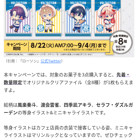
（引用：「ローソン」
公式Twitter
）
本キャンペーンでは、対象のお菓子を3点購入すると、
先着・
でオリジナルクリアファイル（全8種）が1枚もらえま
数量限定
すよ。
絵柄は
、
、
、
風楽奏斗
渡会雲雀
四季凪アキラ
セラフ・ダズルガ
の等身イラスト&ミニキャライラストです。
ーデン
等身イラストはカフェ店員の衣装で接客している姿、ミニキャ
ライラストはマリンルックとなっていますので、ぜひチェック