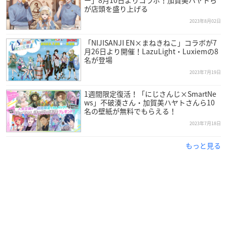
ー」8月10日よりコラボ！加賀美ハヤトら
が店頭を盛り上げる
2023年8月02日
「NIJISANJI EN×まねきねこ」コラボが7
月26日より開催！LazuLight・Luxiemの8
名が登場
2023年7月19日
1週間限定復活！「にじさんじ×SmartNe
ws」不破湊さん・加賀美ハヤトさんら10
名の壁紙が無料でもらえる！
2023年7月18日
もっと見る