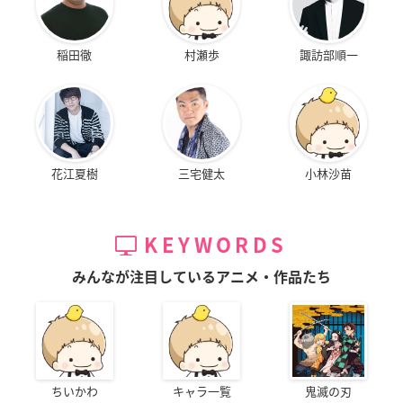
稲田徹
村瀬歩
諏訪部順一
花江夏樹
三宅健太
小林沙苗
KEYWORDS
みんなが注目しているアニメ・作品たち
ちいかわ
キャラ一覧
鬼滅の刃