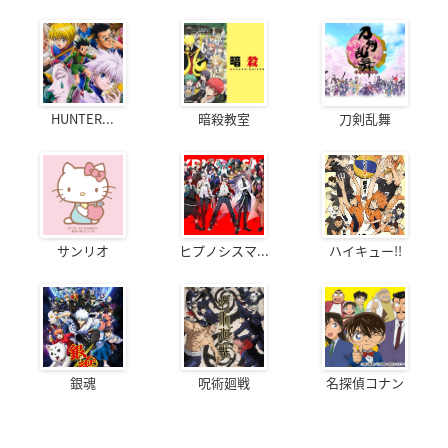
HUNTER...
暗殺教室
刀剣乱舞
サンリオ
ヒプノシスマ...
ハイキュー!!
銀魂
呪術廻戦
名探偵コナン