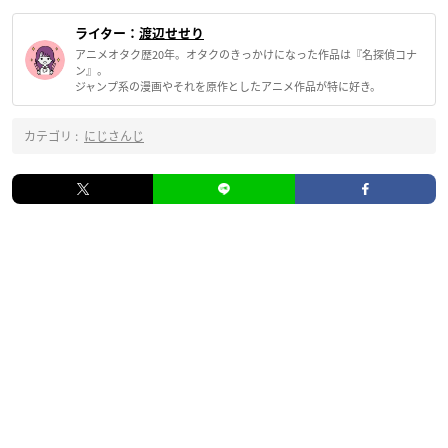
ライター：
渡辺せせり
アニメオタク歴20年。オタクのきっかけになった作品は『名探偵コナ
ン』。
ジャンプ系の漫画やそれを原作としたアニメ作品が特に好き。
カテゴリ :
にじさんじ