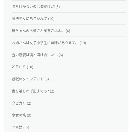
勝ち目がないのは俺だけか!(3)
魔法少女にあこがれて (10)
舞ちゃんのお姉さん飼育ごはん。 (4)
お姉さんは女子小学生に興味があります。 (10)
雪の新妻は僕と溶け合いたい (6)
どるから (10)
殺戮のクインデッド (5)
毒を喰らわば皿までも? (2)
クビカリ (2)
少女の檻 (3)
マザ婚 (下)