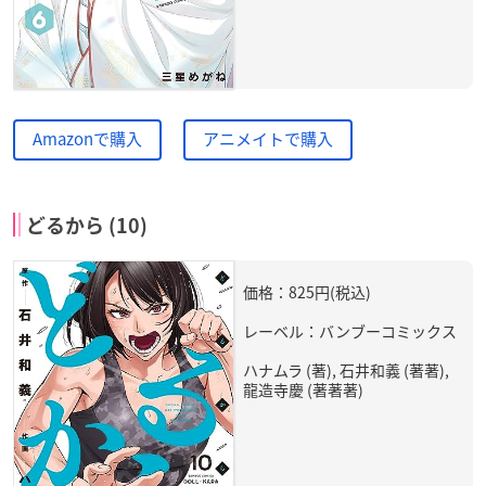
Amazonで購入
アニメイトで購入
どるから (10)
価格：825円(税込)
レーベル：バンブーコミックス
ハナムラ (著), 石井和義 (著著),
龍造寺慶 (著著著)