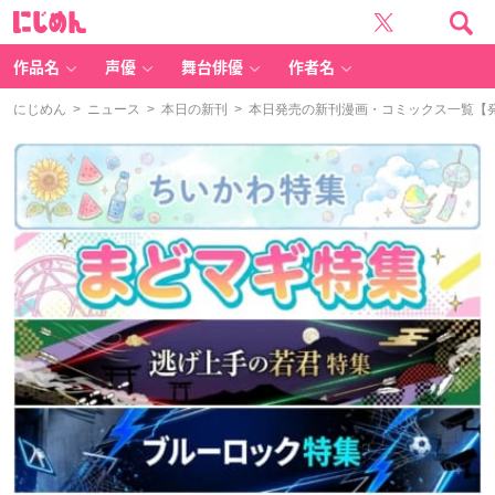
に
じ
め
ん
作品名
声優
舞台俳優
作者名
にじめん
>
ニュース
>
本日の新刊
> 本日発売の新刊漫画・コミックス一覧【発売