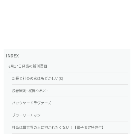
8月17日発売の新刊漫画
部長と社畜の恋はもどかしい(8)
浅春観測~桜舞う君と~
バックヤードラヴァーズ
ブラーリーエッジ
社畜は異世界の王に抱かれたくない！【電子限定特典付】