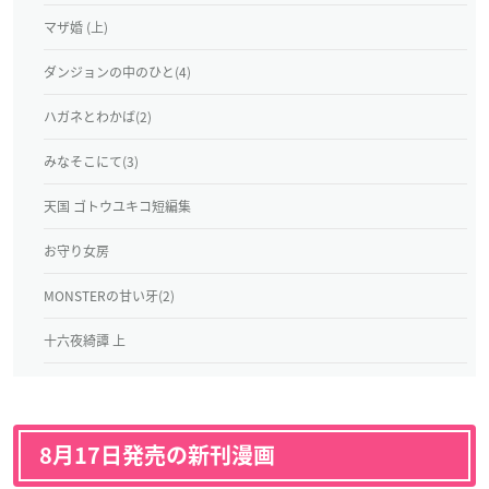
マザ婚 (上)
ダンジョンの中のひと(4)
ハガネとわかば(2)
みなそこにて(3)
天国 ゴトウユキコ短編集
お守り女房
MONSTERの甘い牙(2)
十六夜綺譚 上
8月17日発売の新刊漫画