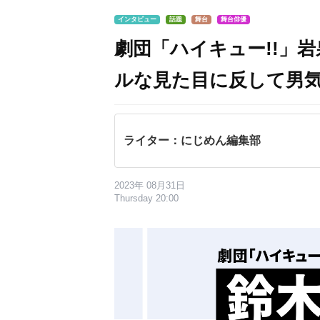
インタビュー
話題
舞台
舞台俳優
劇団「ハイキュー!!」
ルな見た目に反して男
ライター：にじめん編集部
2023年 08月31日
Thursday 20:00