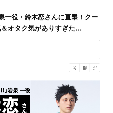
岩泉一役・鈴木恋さんに直撃！クー
気＆オタク気がありすぎた…