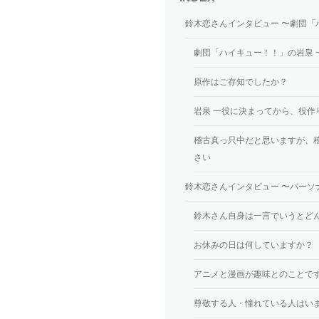
鈴木恋さんインタビュー 〜劇団「
劇団「ハイキュー！！」の岩泉
原作はご存知でしたか？
岩泉 一役に決まってから、役作
稽古真っ只中だと思いますが、
さい
鈴木恋さんインタビュー 〜パーソ
鈴木さん自身は一言でいうとど
お休みの日は何していますか？
アニメと漫画が趣味とのことで
尊敬する人・憧れている人はい