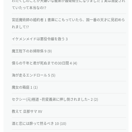
わたくしのことが大嫌いな義弟が護衛騎士になりました 1 実は溺愛され
ていたって本当なの!?
宮廷魔術師の婚約者 1 書庫にこもっていたら、国一番の天才に見初めら
れまして!?
イケメンメイドは悪役令嬢を救う 3
魔王陛下のお掃除係 9 (9)
僕らの千年と君が死ぬまでの30日間 4 (4)
海が走るエンドロール 5 (5)
魔女の箱庭 1 (1)
セクシー(元)極道 ~豹変義弟に押し倒されました~ 2 (2)
教えて 旦那サマ XV
酒と恋には酔って然るべき 10 (10)