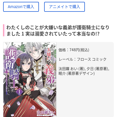
Amazonで購入
アニメイトで購入
わたくしのことが大嫌いな義弟が護衛騎士になり
ました 1 実は溺愛されていたって本当なの!?
価格：748円(税込)
レーベル：フロース コミック
汰田羅 おい (著), 夕日 (著原著),
眠介 (著原著デザイン)