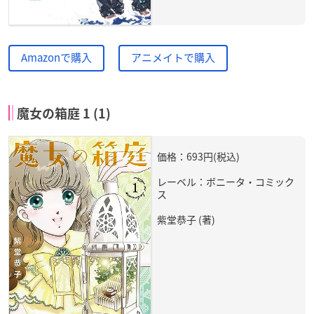
Amazonで購入
アニメイトで購入
魔女の箱庭 1 (1)
価格：693円(税込)
レーベル：ボニータ・コミック
ス
紫堂恭子 (著)