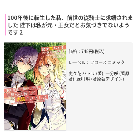
100年後に転生した私、前世の従騎士に求婚されま
した 陛下は私が元・王女だとお気づきでないよう
です 2
価格：748円(税込)
レーベル：フロース コミック
史々花 ハトリ (著), 一分咲 (著原
著), 緑川 明 (著原著デザイン)