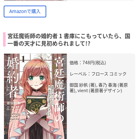
Amazonで購入
宮廷魔術師の婚約者 1 書庫にこもっていたら、国
一番の天才に見初められまして!?
価格：748円(税込)
レーベル：フロース コミック
御国 紗帆 (著), 春乃 春海 (著原
著), vient (著原著デザイン)