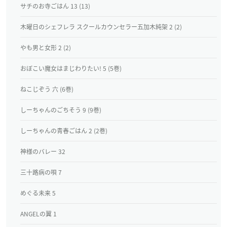
サチのお寺ごはん 13 (13)
木曜日のシェフレラ スクールカウンセラー五加木純架 2 (2)
やも男と女形 2 (2)
おぼこい魔女はまじわりたい! 5 (5巻)
ねこじぞう 六 (6巻)
しーちゃんのごちそう 9 (9巻)
しーちゃんの青春ごはん 2 (2巻)
神様のバレー 32
三十路病の唄 7
めぐる未来 5
ANGELの翼 1