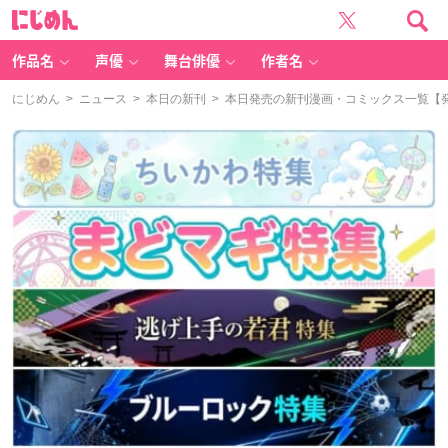
に
じ
め
ん
作品名
声優
舞台俳優
作者名
にじめん
>
ニュース
>
本日の新刊
> 本日発売の新刊漫画・コミックス一覧【発売