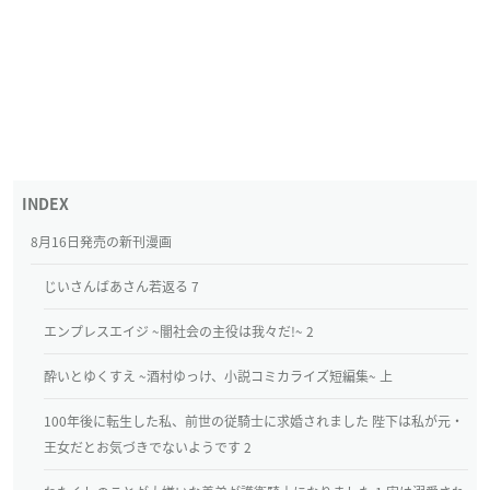
8月16日発売の新刊漫画
じいさんばあさん若返る 7
エンプレスエイジ ~闇社会の主役は我々だ!~ 2
酔いとゆくすえ ~酒村ゆっけ、小説コミカライズ短編集~ 上
100年後に転生した私、前世の従騎士に求婚されました 陛下は私が元・
王女だとお気づきでないようです 2