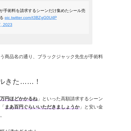
が手術料を請求するシーンだけ集めたシール売
ぎる
pic.twitter.com/t3BZgG0U4P
7, 2023
う商品名の通り、ブラックジャック先生が手術料
ルきた……！
万円ほどかかるね
」といった高額請求するシーン
「
まあ百円ぐらいいただきましょうか
」と安い金
。