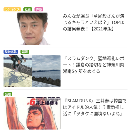
ランキング
話題
声優
みんなが選ぶ「草尾毅さんが演
じるキャラといえば？」TOP10
の結果発表！【2021年版】
聖地巡礼
話題
「スラムダンク」聖地巡礼レポ
ート！鎌倉の踏切など神奈川県
湘南5ヶ所をめぐる
話題
『SLAM DUNK』三井寿は韓国で
はアイドル的人気！？素敵推し
活に「ヲタクに国境ないよね」