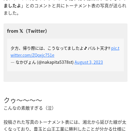
」とのコメントと共にトーナメント表の写真が送られ
ましたよ
ました。
夕方、帰り際には、こうなってましたよ🎵バルト天才‼️
pic.t
witter.com/ZQoxjc751e
— なかぴょん (@nakapita5378st)
August 3, 2023
クゥ〜〜〜〜
こんなの素敵すぎる（泣）
投稿された写真のトーナメント表には、湘北から延びた線が太
くなっており、豊玉と山王工業に勝利したことが分かる仕様に