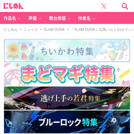
に
じ
め
ん
作品名
声優
舞台俳優
作者名
にじめん
>
ニュース
>
SLAM DUNK
> 『SLAM DUNK』広島バルト11が