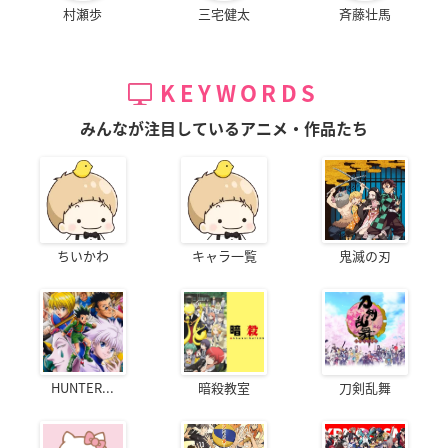
村瀬歩
三宅健太
斉藤壮馬
KEYWORDS
みんなが注目しているアニメ・作品たち
ちいかわ
キャラ一覧
鬼滅の刃
HUNTER...
暗殺教室
刀剣乱舞