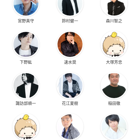
宮野真守
鈴村健一
森川智之
下野紘
速水奨
大塚芳忠
諏訪部順一
花江夏樹
稲田徹