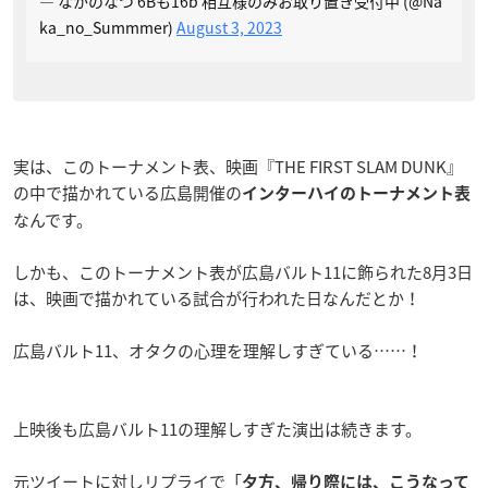
— なかのなつ 6Bも16b 相互様のみお取り置き受付中 (@Na
ka_no_Summmer)
August 3, 2023
実は、このトーナメント表、映画『THE FIRST SLAM DUNK』
の中で描かれている広島開催の
インターハイのトーナメント表
なんです。
しかも、このトーナメント表が広島バルト11に飾られた8月3日
は、映画で描かれている試合が行われた日なんだとか！
広島バルト11、オタクの心理を理解しすぎている……！
上映後も広島バルト11の理解しすぎた演出は続きます。
元ツイートに対しリプライで「
夕方、帰り際には、こうなって