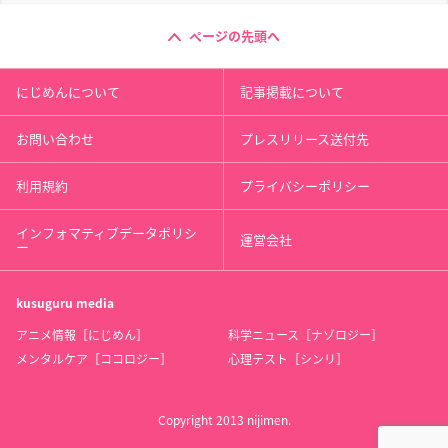
ページの先頭へ
にじめんについて
記事掲載について
お問い合わせ
プレスリリース送付先
利用規約
プライバシーポリシー
インフォマティブデータポリシ
運営会社
ー
kusuguru
media
アニメ情報［にじめん］
科学ニュース［ナゾロジー］
メンタルケア［ココロジー］
心理テスト［シンリ］
Copyright 2013 nijimen.