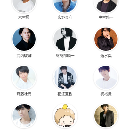
木村昴
宮野真守
中村悠一
武内駿輔
諏訪部順一
速水奨
斉藤壮馬
花江夏樹
梶裕貴