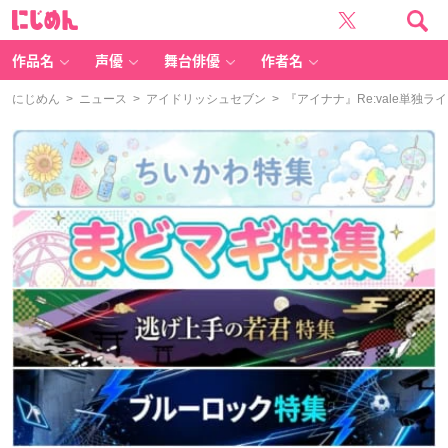
に
じ
め
ん
作品名
声優
舞台俳優
作者名
にじめん
>
ニュース
>
アイドリッシュセブン
> 『アイナナ』Re:vale単独