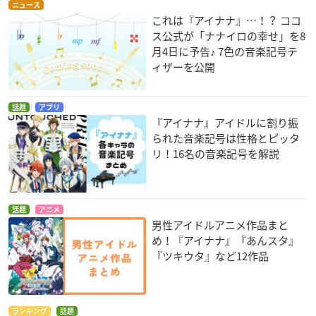
ニュース
これは『アイナナ』…！？ ココ
ス公式が「ナナイロの幸せ」を8
月4日に予告♪ 7色の音楽記号テ
ィザーを公開
話題
アプリ
『アイナナ』アイドルに割り振
られた音楽記号は性格とピッタ
リ！16名の音楽記号を解説
話題
アニメ
男性アイドルアニメ作品まと
め！『アイナナ』『あんスタ』
『ツキウタ』など12作品
ランキング
話題