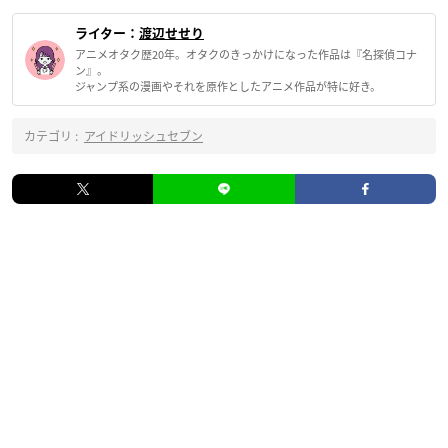
ライター：
渡辺せせり
アニメオタク歴20年。オタクのきっかけになった作品は『名探偵コナ
ン』。
ジャンプ系の漫画やそれを原作としたアニメ作品が特に好き。
カテゴリ :
アイドリッシュセブン