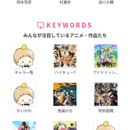
岡本信彦
村瀬歩
浪川大輔
KEYWORDS
みんなが注目しているアニメ・作品たち
キャラ一覧
ハイキュー!!
アイドリッシ...
ちいかわ
鬼滅の刃
呪術廻戦