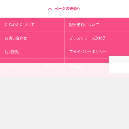
ページの先頭へ
にじめんについて
記事掲載について
お問い合わせ
プレスリリース送付先
利用規約
プライバシーポリシー
インフォマティブデータポリシ
運営会社
ー
kusuguru
media
アニメ情報［にじめん］
科学ニュース［ナゾロジー］
メンタルケア［ココロジー］
心理テスト［シンリ］
Copyright 2013 nijimen.