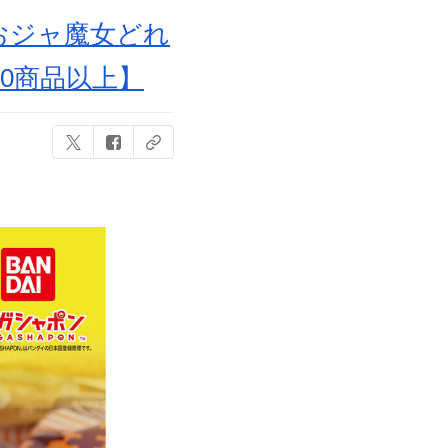
『おジャ魔女どれ
0商品以上】