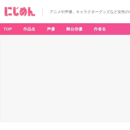
日
清
チ
アニメや声優、キャラクターグッズなど女性の
キ
ン
ラ
ー
メ
TOP
作品名
声優
舞台俳優
作者名
ン
ミ
ニ
チ
ュ
ア
チ
ャ
ー
ム
-
ア
ニ
メ
情
報
サ
イ
ト
に
じ
め
ん