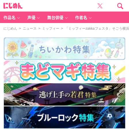
に
じ
め
ん
作品名
声優
舞台俳優
作者名
にじめん
>
ニュース
>
ミッフィー
> 「ミッフィーzakkaフェスタ」そごう横