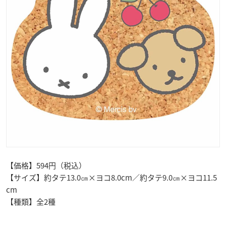
【価格】594円（税込）
【サイズ】約タテ13.0㎝×ヨコ8.0cm／約タテ9.0㎝×ヨコ11.5
cm
【種類】全2種